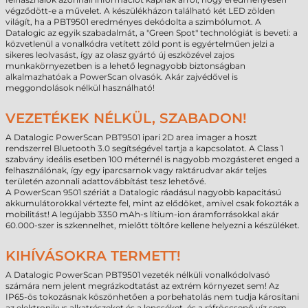
végződött-e a művelet. A készülékházon található két LED zölden
világít, ha a PBT9501 eredményes dekódolta a szimbólumot. A
Datalogic az egyik szabadalmát, a "Green Spot" technológiát is beveti: a
közvetlenül a vonalkódra vetített zöld pont is egyértelműen jelzi a
sikeres leolvasást, így az olasz gyártó új eszközével zajos
munkakörnyezetben is a lehető legnagyobb biztonságban
alkalmazhatóak a PowerScan olvasók. Akár zajvédővel is
meggondolások nélkül használható!
VEZETÉKEK NÉLKÜL, SZABADON!
A Datalogic PowerScan PBT9501 ipari 2D area imager a hoszt
rendszerrel Bluetooth 3.0 segítségével tartja a kapcsolatot. A Class 1
szabvány ideális esetben 100 méternél is nagyobb mozgásteret enged a
felhasználónak, így egy iparcsarnok vagy raktárudvar akár teljes
területén azonnali adattovábbítást tesz lehetővé.
A PowerScan 9501 szériát a Datalogic ráadásul nagyobb kapacitású
akkumulátorokkal vértezte fel, mint az elődöket, amivel csak fokozták a
mobilitást! A legújabb 3350 mAh-s lítium-ion áramforrásokkal akár
60.000-szer is szkennelhet, mielőtt töltőre kellene helyezni a készüléket.
KIHÍVÁSOKRA TERMETT!
A Datalogic PowerScan PBT9501 vezeték nélküli vonalkódolvasó
számára nem jelent megrázkodtatást az extrém környezet sem! Az
IP65-ös tokozásnak köszönhetően a porbehatolás nem tudja károsítani
az elektronikus alkatrészeket és a lencséket, és a ráfröccsenő víz sem