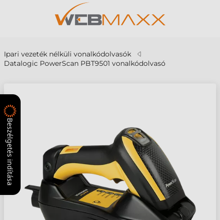
Ipari vezeték nélküli vonalkódolvasók
Datalogic PowerScan PBT9501 vonalkódolvasó
Beszélgetés indítása