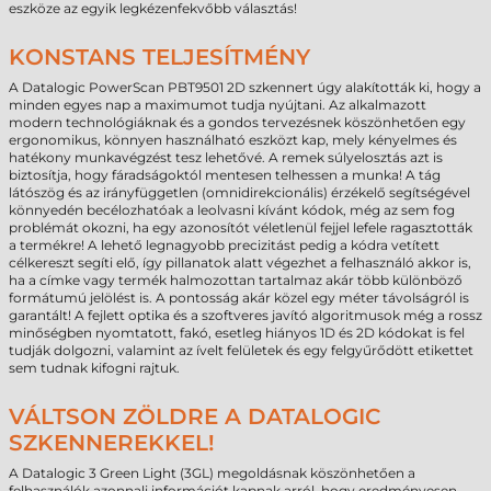
eszköze az egyik legkézenfekvőbb választás!
KONSTANS TELJESÍTMÉNY
A Datalogic PowerScan PBT9501 2D szkennert úgy alakították ki, hogy a
minden egyes nap a maximumot tudja nyújtani. Az alkalmazott
modern technológiáknak és a gondos tervezésnek köszönhetően egy
ergonomikus, könnyen használható eszközt kap, mely kényelmes és
hatékony munkavégzést tesz lehetővé. A remek súlyelosztás azt is
biztosítja, hogy fáradságoktól mentesen telhessen a munka! A tág
látószög és az irányfüggetlen (omnidirekcionális) érzékelő segítségével
könnyedén becélozhatóak a leolvasni kívánt kódok, még az sem fog
problémát okozni, ha egy azonosítót véletlenül fejjel lefele ragasztották
a termékre! A lehető legnagyobb precizitást pedig a kódra vetített
célkereszt segíti elő, így pillanatok alatt végezhet a felhasználó akkor is,
ha a címke vagy termék halmozottan tartalmaz akár több különböző
formátumú jelölést is. A pontosság akár közel egy méter távolságról is
garantált! A fejlett optika és a szoftveres javító algoritmusok még a rossz
minőségben nyomtatott, fakó, esetleg hiányos 1D és 2D kódokat is fel
tudják dolgozni, valamint az ívelt felületek és egy felgyűrődött etikettet
sem tudnak kifogni rajtuk.
VÁLTSON ZÖLDRE A DATALOGIC
SZKENNEREKKEL!
A Datalogic 3 Green Light (3GL) megoldásnak köszönhetően a
felhasználók azonnali információt kapnak arról, hogy eredményesen