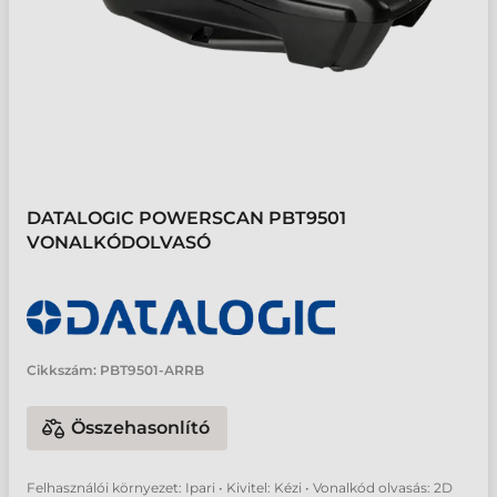
DATALOGIC POWERSCAN PBT9501
VONALKÓDOLVASÓ
Cikkszám:
PBT9501-ARRB
Összehasonlító
Felhasználói környezet: Ipari • Kivitel: Kézi • Vonalkód olvasás: 2D