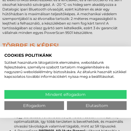
okozhat károsító szivárgást. A -20 °C-os hideg sem akadályozza a
Datalogic ipari Bluetooth olvasóját, ezért kültéren és akár egy
hűtőházban is maximálisan teljesítőképes. A mechanikai védelem
szempontjából is az élvonalba tartozik: 2 méteres magasságból is
leejtheti a felhasználó, a készülékben ez nem fog kárt tenni! A
tartósságában az olasz gyártó sem kételkedik, ezért 3 év garanciát
vállalnak minden egyes PowerScan 9501 készülékre.
TÖBBRE IS KÉPES!
A PowerScan PBT9501 hordozható vonalkódolvasó ugyan az ipari
COOKIES POLITIKÁNK
felhasználás során hozza tudásának legjavát, de az irodai
Sütiket használunk látogatóink elemzésére, weboldalunk
dokumentumkezelés és archiválást is egyszerűbbé teheti. BMP, JPEG és
fejlesztésére, személyre szabott tartalom megjelenítésére és
TIFF formátumban digitalizálhat dokumentumokat, így egy eszközzel
nagyszerű weboldalélmény biztosítására. Az általunk használt sütikkel
akár több feladatot is megoldhat!
kapcsolatos további információkért nyissa meg a beállításokat.
MINDEN IGÉNYRE KÍNÁL MEGOLDÁST!
A Datalogic PowerScan PBT9501 2D szkennert az
SR (Standard Range)
Mindent elfogadom
érzékelővel ellátott típusokon kívül egyedi igényekre szabott
változatokban is beszerezheti:
Elfogadom
Elutasítom
A
PBT9501-HP (High Performance
) modelleket a kis méretű és
nagy denzitású vonalkódokra (1D kódok esetén min. 2,5 mil)
optimalizálták, így több területen is bevethetőek, és maximális
olvasási távolságuk valamivel tágabb, mint az SR típusoké.
A PowerScan
PBT9501-AR (Auto Range)
változat biztosítja a