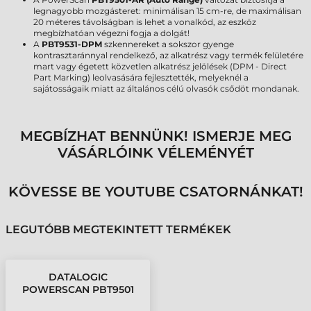
legnagyobb mozgásteret: minimálisan 15 cm-re, de maximálisan
20 méteres távolságban is lehet a vonalkód, az eszköz
megbízhatóan végezni fogja a dolgát!
A
PBT9531-DPM
szkennereket a sokszor gyenge
kontrasztaránnyal rendelkező, az alkatrész vagy termék felületére
mart vagy égetett közvetlen alkatrész jelölések (DPM - Direct
Part Marking) leolvasására fejlesztették, melyeknél a
sajátosságaik miatt az általános célú olvasók csődöt mondanak.
MEGBÍZHAT BENNÜNK! ISMERJE MEG
VÁSÁRLÓINK VÉLEMÉNYÉT
KÖVESSE BE YOUTUBE CSATORNÁNKAT!
LEGUTÓBB MEGTEKINTETT TERMÉKEK
DATALOGIC
POWERSCAN PBT9501
VONALKÓDOLVASÓ