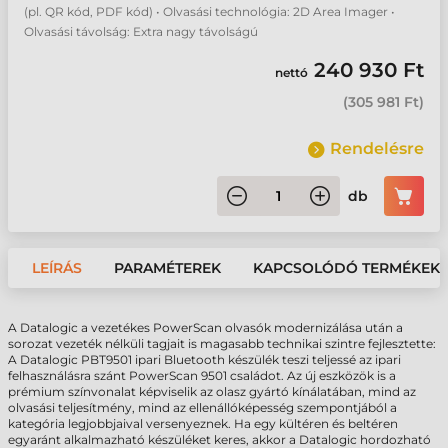
(pl. QR kód, PDF kód) • Olvasási technológia: 2D Area Imager •
Olvasási távolság: Extra nagy távolságú
240 930 Ft
nettó
(
305 981 Ft
)
Rendelésre
db
LEÍRÁS
PARAMÉTEREK
KAPCSOLÓDÓ TERMÉKEK
A Datalogic a vezetékes PowerScan olvasók modernizálása után a
sorozat vezeték nélküli tagjait is magasabb technikai szintre fejlesztette:
A Datalogic PBT9501 ipari Bluetooth készülék teszi teljessé az ipari
felhasználásra szánt PowerScan 9501 családot. Az új eszközök is a
prémium színvonalat képviselik az olasz gyártó kínálatában, mind az
olvasási teljesítmény, mind az ellenállóképesség szempontjából a
kategória legjobbjaival versenyeznek. Ha egy kültéren és beltéren
egyaránt alkalmazható készüléket keres, akkor a Datalogic hordozható