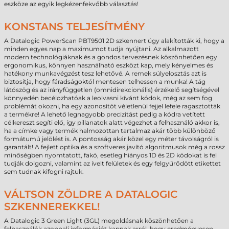
eszköze az egyik legkézenfekvőbb választás!
KONSTANS TELJESÍTMÉNY
A Datalogic PowerScan PBT9501 2D szkennert úgy alakították ki, hogy a
minden egyes nap a maximumot tudja nyújtani. Az alkalmazott
modern technológiáknak és a gondos tervezésnek köszönhetően egy
ergonomikus, könnyen használható eszközt kap, mely kényelmes és
hatékony munkavégzést tesz lehetővé. A remek súlyelosztás azt is
biztosítja, hogy fáradságoktól mentesen telhessen a munka! A tág
látószög és az irányfüggetlen (omnidirekcionális) érzékelő segítségével
könnyedén becélozhatóak a leolvasni kívánt kódok, még az sem fog
problémát okozni, ha egy azonosítót véletlenül fejjel lefele ragasztották
a termékre! A lehető legnagyobb precizitást pedig a kódra vetített
célkereszt segíti elő, így pillanatok alatt végezhet a felhasználó akkor is,
ha a címke vagy termék halmozottan tartalmaz akár több különböző
formátumú jelölést is. A pontosság akár közel egy méter távolságról is
garantált! A fejlett optika és a szoftveres javító algoritmusok még a rossz
minőségben nyomtatott, fakó, esetleg hiányos 1D és 2D kódokat is fel
tudják dolgozni, valamint az ívelt felületek és egy felgyűrődött etikettet
sem tudnak kifogni rajtuk.
VÁLTSON ZÖLDRE A DATALOGIC
SZKENNEREKKEL!
A Datalogic 3 Green Light (3GL) megoldásnak köszönhetően a
felhasználók azonnali információt kapnak arról, hogy eredményesen