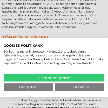
okozhat károsító szivárgást. A -20 °C-os hideg sem akadályozza a
Datalogic ipari Bluetooth olvasóját, ezért kültéren és akár egy
hűtőházban is maximálisan teljesítőképes. A mechanikai védelem
szempontjából is az élvonalba tartozik: 2 méteres magasságból is
leejtheti a felhasználó, a készülékben ez nem fog kárt tenni! A
tartósságában az olasz gyártó sem kételkedik, ezért 3 év garanciát
vállalnak minden egyes PowerScan 9501 készülékre.
TÖBBRE IS KÉPES!
A PowerScan PBT9501 hordozható vonalkódolvasó ugyan az ipari
COOKIES POLITIKÁNK
felhasználás során hozza tudásának legjavát, de az irodai
Sütiket használunk látogatóink elemzésére, weboldalunk
dokumentumkezelés és archiválást is egyszerűbbé teheti. BMP, JPEG és
fejlesztésére, személyre szabott tartalom megjelenítésére és
TIFF formátumban digitalizálhat dokumentumokat, így egy eszközzel
nagyszerű weboldalélmény biztosítására. Az általunk használt sütikkel
akár több feladatot is megoldhat!
kapcsolatos további információkért nyissa meg a beállításokat.
MINDEN IGÉNYRE KÍNÁL MEGOLDÁST!
A Datalogic PowerScan PBT9501 2D szkennert az
SR (Standard Range)
Mindent elfogadom
érzékelővel ellátott típusokon kívül egyedi igényekre szabott
változatokban is beszerezheti:
Elfogadom
Elutasítom
A
PBT9501-HP (High Performance
) modelleket a kis méretű és
nagy denzitású vonalkódokra (1D kódok esetén min. 2,5 mil)
optimalizálták, így több területen is bevethetőek, és maximális
olvasási távolságuk valamivel tágabb, mint az SR típusoké.
A PowerScan
PBT9501-AR (Auto Range)
változat biztosítja a