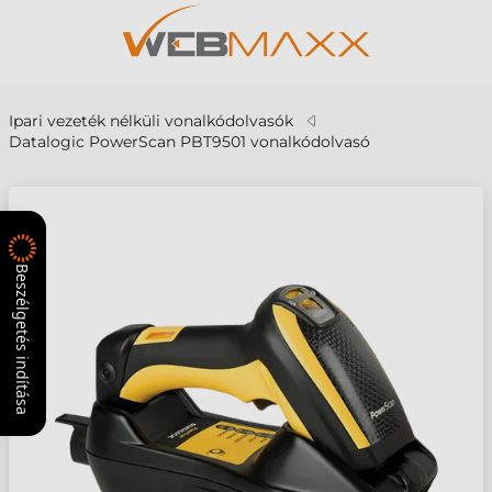
Ipari vezeték nélküli vonalkódolvasók
Datalogic PowerScan PBT9501 vonalkódolvasó
Beszélgetés indítása