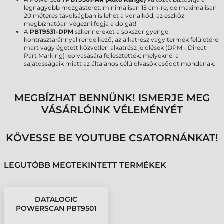
legnagyobb mozgásteret: minimálisan 15 cm-re, de maximálisan
20 méteres távolságban is lehet a vonalkód, az eszköz
megbízhatóan végezni fogja a dolgát!
A
PBT9531-DPM
szkennereket a sokszor gyenge
kontrasztaránnyal rendelkező, az alkatrész vagy termék felületére
mart vagy égetett közvetlen alkatrész jelölések (DPM - Direct
Part Marking) leolvasására fejlesztették, melyeknél a
sajátosságaik miatt az általános célú olvasók csődöt mondanak.
MEGBÍZHAT BENNÜNK! ISMERJE MEG
VÁSÁRLÓINK VÉLEMÉNYÉT
KÖVESSE BE YOUTUBE CSATORNÁNKAT!
LEGUTÓBB MEGTEKINTETT TERMÉKEK
DATALOGIC
POWERSCAN PBT9501
VONALKÓDOLVASÓ