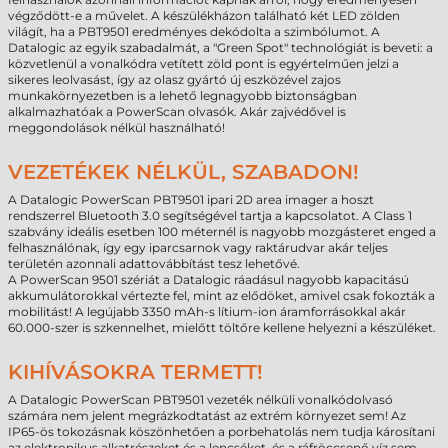
végződött-e a művelet. A készülékházon található két LED zölden
világít, ha a PBT9501 eredményes dekódolta a szimbólumot. A
Datalogic az egyik szabadalmát, a "Green Spot" technológiát is beveti: a
közvetlenül a vonalkódra vetített zöld pont is egyértelműen jelzi a
sikeres leolvasást, így az olasz gyártó új eszközével zajos
munkakörnyezetben is a lehető legnagyobb biztonságban
alkalmazhatóak a PowerScan olvasók. Akár zajvédővel is
meggondolások nélkül használható!
VEZETÉKEK NÉLKÜL, SZABADON!
A Datalogic PowerScan PBT9501 ipari 2D area imager a hoszt
rendszerrel Bluetooth 3.0 segítségével tartja a kapcsolatot. A Class 1
szabvány ideális esetben 100 méternél is nagyobb mozgásteret enged a
felhasználónak, így egy iparcsarnok vagy raktárudvar akár teljes
területén azonnali adattovábbítást tesz lehetővé.
A PowerScan 9501 szériát a Datalogic ráadásul nagyobb kapacitású
akkumulátorokkal vértezte fel, mint az elődöket, amivel csak fokozták a
mobilitást! A legújabb 3350 mAh-s lítium-ion áramforrásokkal akár
60.000-szer is szkennelhet, mielőtt töltőre kellene helyezni a készüléket.
KIHÍVÁSOKRA TERMETT!
A Datalogic PowerScan PBT9501 vezeték nélküli vonalkódolvasó
számára nem jelent megrázkodtatást az extrém környezet sem! Az
IP65-ös tokozásnak köszönhetően a porbehatolás nem tudja károsítani
az elektronikus alkatrészeket és a lencséket, és a ráfröccsenő víz sem