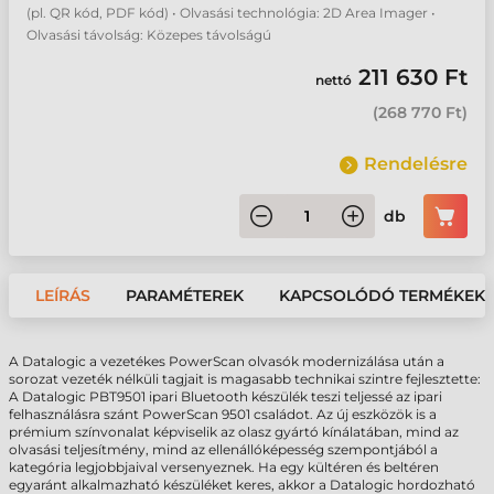
(pl. QR kód, PDF kód) • Olvasási technológia: 2D Area Imager •
Olvasási távolság: Közepes távolságú
211 630 Ft
nettó
(
268 770 Ft
)
Rendelésre
db
LEÍRÁS
PARAMÉTEREK
KAPCSOLÓDÓ TERMÉKEK
A Datalogic a vezetékes PowerScan olvasók modernizálása után a
sorozat vezeték nélküli tagjait is magasabb technikai szintre fejlesztette:
A Datalogic PBT9501 ipari Bluetooth készülék teszi teljessé az ipari
felhasználásra szánt PowerScan 9501 családot. Az új eszközök is a
prémium színvonalat képviselik az olasz gyártó kínálatában, mind az
olvasási teljesítmény, mind az ellenállóképesség szempontjából a
kategória legjobbjaival versenyeznek. Ha egy kültéren és beltéren
egyaránt alkalmazható készüléket keres, akkor a Datalogic hordozható