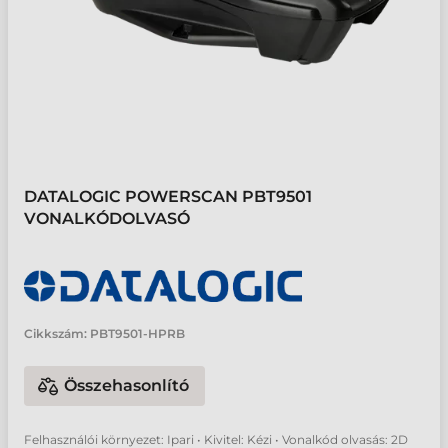
DATALOGIC POWERSCAN PBT9501
VONALKÓDOLVASÓ
Cikkszám:
PBT9501-HPRB
Összehasonlító
Felhasználói környezet: Ipari • Kivitel: Kézi • Vonalkód olvasás: 2D