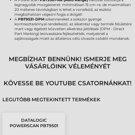
legnagyobb mozgásteret: minimálisan 15 cm-re, de maximálisan
20 méteres távolságban is lehet a vonalkód, az eszköz
megbízhatóan végezni fogja a dolgát!
A
PBT9531-DPM
szkennereket a sokszor gyenge
kontrasztaránnyal rendelkező, az alkatrész vagy termék felületére
mart vagy égetett közvetlen alkatrész jelölések (DPM - Direct
Part Marking) leolvasására fejlesztették, melyeknél a
sajátosságaik miatt az általános célú olvasók csődöt mondanak.
MEGBÍZHAT BENNÜNK! ISMERJE MEG
VÁSÁRLÓINK VÉLEMÉNYÉT
KÖVESSE BE YOUTUBE CSATORNÁNKAT!
LEGUTÓBB MEGTEKINTETT TERMÉKEK
DATALOGIC
POWERSCAN PBT9501
VONALKÓDOLVASÓ