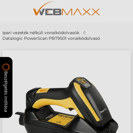
Ipari vezeték nélküli vonalkódolvasók
Datalogic PowerScan PBT9501 vonalkódolvasó
Beszélgetés indítása