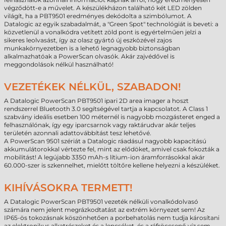
végződött-e a művelet. A készülékházon található két LED zölden
világít, ha a PBT9501 eredményes dekódolta a szimbólumot. A
Datalogic az egyik szabadalmát, a "Green Spot" technológiát is beveti: a
közvetlenül a vonalkódra vetített zöld pont is egyértelműen jelzi a
sikeres leolvasást, így az olasz gyártó új eszközével zajos
munkakörnyezetben is a lehető legnagyobb biztonságban
alkalmazhatóak a PowerScan olvasók. Akár zajvédővel is
meggondolások nélkül használható!
VEZETÉKEK NÉLKÜL, SZABADON!
A Datalogic PowerScan PBT9501 ipari 2D area imager a hoszt
rendszerrel Bluetooth 3.0 segítségével tartja a kapcsolatot. A Class 1
szabvány ideális esetben 100 méternél is nagyobb mozgásteret enged a
felhasználónak, így egy iparcsarnok vagy raktárudvar akár teljes
területén azonnali adattovábbítást tesz lehetővé.
A PowerScan 9501 szériát a Datalogic ráadásul nagyobb kapacitású
akkumulátorokkal vértezte fel, mint az elődöket, amivel csak fokozták a
mobilitást! A legújabb 3350 mAh-s lítium-ion áramforrásokkal akár
60.000-szer is szkennelhet, mielőtt töltőre kellene helyezni a készüléket.
KIHÍVÁSOKRA TERMETT!
A Datalogic PowerScan PBT9501 vezeték nélküli vonalkódolvasó
számára nem jelent megrázkodtatást az extrém környezet sem! Az
IP65-ös tokozásnak köszönhetően a porbehatolás nem tudja károsítani
az elektronikus alkatrészeket és a lencséket, és a ráfröccsenő víz sem