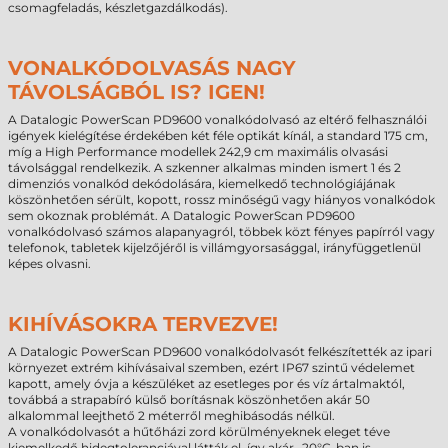
csomagfeladás, készletgazdálkodás).
VONALKÓDOLVASÁS NAGY
TÁVOLSÁGBÓL IS? IGEN!
A Datalogic PowerScan PD9600 vonalkódolvasó az eltérő felhasználói
igények kielégítése érdekében két féle optikát kínál, a standard 175 cm,
míg a High Performance modellek 242,9 cm maximális olvasási
távolsággal rendelkezik. A szkenner alkalmas minden ismert 1 és 2
dimenziós vonalkód dekódolására, kiemelkedő technológiájának
köszönhetően sérült, kopott, rossz minőségű vagy hiányos vonalkódok
sem okoznak problémát. A Datalogic PowerScan PD9600
vonalkódolvasó számos alapanyagról, többek közt fényes papírról vagy
telefonok, tabletek kijelzőjéről is villámgyorsasággal, irányfüggetlenül
képes olvasni.
KIHÍVÁSOKRA TERVEZVE!
A Datalogic PowerScan PD9600 vonalkódolvasót felkészítették az ipari
környezet extrém kihívásaival szemben, ezért IP67 szintű védelemet
kapott, amely óvja a készüléket az esetleges por és víz ártalmaktól,
továbbá a strapabíró külső borításnak köszönhetően akár 50
alkalommal leejthető 2 méterről meghibásodás nélkül.
A vonalkódolvasót a hűtőházi zord körülményeknek eleget téve
kiemelkedő hidegtoleranciával látták el, így akár -20°C-ban is