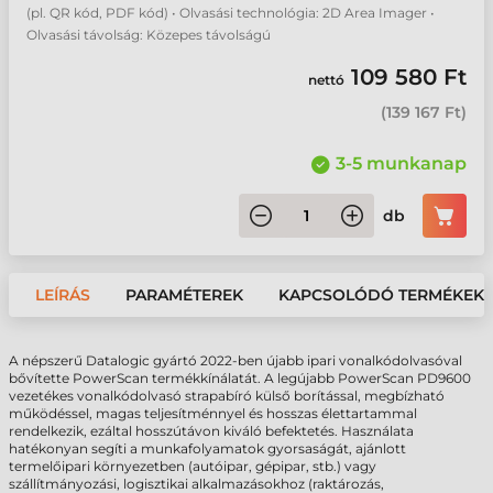
(pl. QR kód, PDF kód) • Olvasási technológia: 2D Area Imager •
Olvasási távolság: Közepes távolságú
109 580 Ft
nettó
(
139 167 Ft
)
3-5 munkanap
db
LEÍRÁS
PARAMÉTEREK
KAPCSOLÓDÓ TERMÉKEK
A népszerű Datalogic gyártó 2022-ben újabb ipari vonalkódolvasóval
bővítette PowerScan termékkínálatát. A legújabb PowerScan PD9600
vezetékes vonalkódolvasó strapabíró külső borítással, megbízható
működéssel, magas teljesítménnyel és hosszas élettartammal
rendelkezik, ezáltal hosszútávon kiváló befektetés. Használata
hatékonyan segíti a munkafolyamatok gyorsaságát, ajánlott
termelőipari környezetben (autóipar, gépipar, stb.) vagy
szállítmányozási, logisztikai alkalmazásokhoz (raktározás,