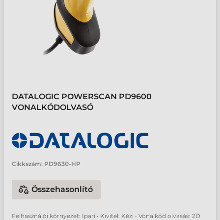
DATALOGIC POWERSCAN PD9600
VONALKÓDOLVASÓ
Cikkszám:
PD9630-HP
Összehasonlító
Felhasználói környezet: Ipari • Kivitel: Kézi • Vonalkód olvasás: 2D