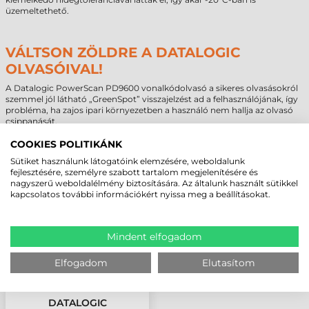
üzemeltethető.
VÁLTSON ZÖLDRE A DATALOGIC
OLVASÓIVAL!
A Datalogic PowerScan PD9600 vonalkódolvasó a sikeres olvasásokról
szemmel jól látható „GreenSpot” visszajelzést ad a felhasználójának, így
probléma, ha zajos ipari környezetben a használó nem hallja az olvasó
csippanását.
COOKIES POLITIKÁNK
MEGBÍZHAT BENNÜNK! ISMERJE MEG
Sütiket használunk látogatóink elemzésére, weboldalunk
fejlesztésére, személyre szabott tartalom megjelenítésére és
VÁSÁRLÓINK VÉLEMÉNYÉT
nagyszerű weboldalélmény biztosítására. Az általunk használt sütikkel
kapcsolatos további információkért nyissa meg a beállításokat.
KÖVESSE BE YOUTUBE CSATORNÁNKAT!
Mindent elfogadom
LEGUTÓBB MEGTEKINTETT TERMÉKEK
Elfogadom
Elutasítom
DATALOGIC