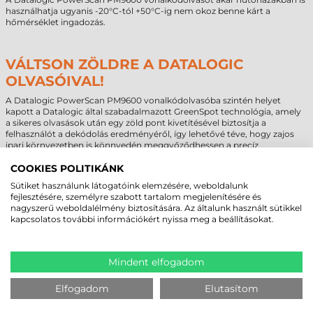
használhatja ugyanis -20°C-tól +50°C-ig nem okoz benne kárt a
hőmérséklet ingadozás.
VÁLTSON ZÖLDRE A DATALOGIC
OLVASÓIVAL!
A Datalogic PowerScan PM9600 vonalkódolvasóba szintén helyet
kapott a Datalogic által szabadalmazott GreenSpot technológia, amely
a sikeres olvasások után egy zöld pont kivetítésével biztosítja a
felhasználót a dekódolás eredményéről, így lehetővé téve, hogy zajos
ipari környezetben is könnyedén meggyőződhessen a precíz
munkavégzéséről.
COOKIES POLITIKÁNK
Sütiket használunk látogatóink elemzésére, weboldalunk
fejlesztésére, személyre szabott tartalom megjelenítésére és
MEGBÍZHAT BENNÜNK! ISMERJE MEG
nagyszerű weboldalélmény biztosítására. Az általunk használt sütikkel
kapcsolatos további információkért nyissa meg a beállításokat.
VÁSÁRLÓINK VÉLEMÉNYÉT
Mindent elfogadom
KÖVESSE BE YOUTUBE CSATORNÁNKAT!
Elfogadom
Elutasítom
LEGUTÓBB MEGTEKINTETT TERMÉKEK