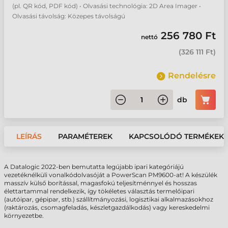
(pl. QR kód, PDF kód) • Olvasási technológia: 2D Area Imager •
Olvasási távolság: Közepes távolságú
256 780 Ft
nettó
(
326 111 Ft
)
Rendelésre
db
LEÍRÁS
PARAMÉTEREK
KAPCSOLÓDÓ TERMÉKEK
A Datalogic 2022-ben bemutatta legújabb ipari kategóriájú
vezetéknélküli vonalkódolvasóját a PowerScan PM9600-at! A készülék
masszív külső borítással, magasfokú teljesítménnyel és hosszas
élettartammal rendelkezik, így tökéletes választás termelőipari
(autóipar, gépipar, stb.) szállítmányozási, logisztikai alkalmazásokhoz
(raktározás, csomagfeladás, készletgazdálkodás) vagy kereskedelmi
környezetbe.