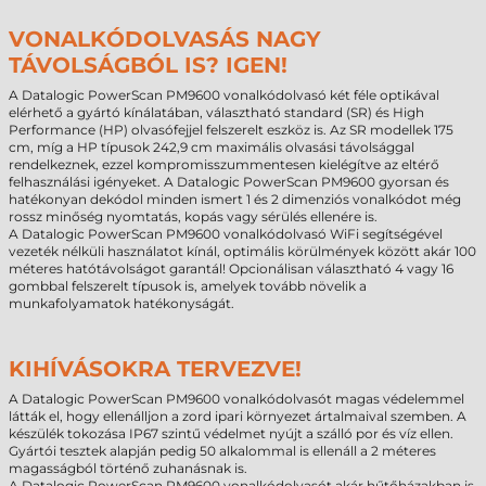
VONALKÓDOLVASÁS NAGY
TÁVOLSÁGBÓL IS? IGEN!
A Datalogic PowerScan PM9600 vonalkódolvasó két féle optikával
elérhető a gyártó kínálatában, választható standard (SR) és High
Performance (HP) olvasófejjel felszerelt eszköz is. Az SR modellek 175
cm, míg a HP típusok 242,9 cm maximális olvasási távolsággal
rendelkeznek, ezzel kompromisszummentesen kielégítve az eltérő
felhasználási igényeket. A Datalogic PowerScan PM9600 gyorsan és
hatékonyan dekódol minden ismert 1 és 2 dimenziós vonalkódot még
rossz minőség nyomtatás, kopás vagy sérülés ellenére is.
A Datalogic PowerScan PM9600 vonalkódolvasó WiFi segítségével
vezeték nélküli használatot kínál, optimális körülmények között akár 100
méteres hatótávolságot garantál! Opcionálisan választható 4 vagy 16
gombbal felszerelt típusok is, amelyek tovább növelik a
munkafolyamatok hatékonyságát.
KIHÍVÁSOKRA TERVEZVE!
A Datalogic PowerScan PM9600 vonalkódolvasót magas védelemmel
látták el, hogy ellenálljon a zord ipari környezet ártalmaival szemben. A
készülék tokozása IP67 szintű védelmet nyújt a szálló por és víz ellen.
Gyártói tesztek alapján pedig 50 alkalommal is ellenáll a 2 méteres
magasságból történő zuhanásnak is.
A Datalogic PowerScan PM9600 vonalkódolvasót akár hűtőházakban is