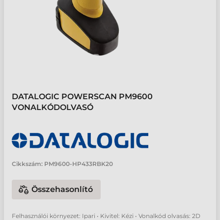
DATALOGIC POWERSCAN PM9600
VONALKÓDOLVASÓ
Cikkszám:
PM9600-HP433RBK20
Összehasonlító
Felhasználói környezet: Ipari • Kivitel: Kézi • Vonalkód olvasás: 2D