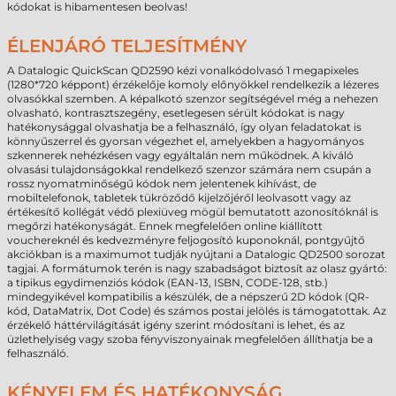
kódokat is hibamentesen beolvas!
ÉLENJÁRÓ TELJESÍTMÉNY
A Datalogic QuickScan QD2590 kézi vonalkódolvasó 1 megapixeles
(1280*720 képpont) érzékelője komoly előnyökkel rendelkezik a lézeres
olvasókkal szemben. A képalkotó szenzor segítségével még a nehezen
olvasható, kontrasztszegény, esetlegesen sérült kódokat is nagy
hatékonysággal olvashatja be a felhasználó, így olyan feladatokat is
könnyűszerrel és gyorsan végezhet el, amelyekben a hagyományos
szkennerek nehézkésen vagy egyáltalán nem működnek. A kiváló
olvasási tulajdonságokkal rendelkező szenzor számára nem csupán a
rossz nyomatminőségű kódok nem jelentenek kihívást, de
mobiltelefonok, tabletek tükröződő kijelzőjéről leolvasott vagy az
értékesítő kollégát védő plexiüveg mögül bemutatott azonosítóknál is
megőrzi hatékonyságát. Ennek megfelelően online kiállított
vouchereknél és kedvezményre feljogosító kuponoknál, pontgyűjtő
akciókban is a maximumot tudják nyújtani a Datalogic QD2500 sorozat
tagjai. A formátumok terén is nagy szabadságot biztosít az olasz gyártó:
a tipikus egydimenziós kódok (EAN-13, ISBN, CODE-128, stb.)
mindegyikével kompatibilis a készülék, de a népszerű 2D kódok (QR-
kód, DataMatrix, Dot Code) és számos postai jelölés is támogatottak. Az
érzékelő háttérvilágítását igény szerint módosítani is lehet, és az
üzlethelyiség vagy szoba fényviszonyainak megfelelően állíthatja be a
felhasználó.
KÉNYELEM ÉS HATÉKONYSÁG