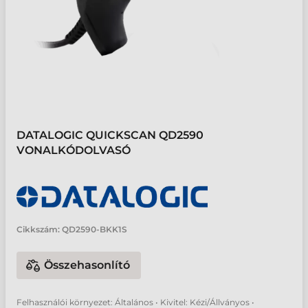
DATALOGIC QUICKSCAN QD2590
VONALKÓDOLVASÓ
Cikkszám:
QD2590-BKK1S
Összehasonlító
Felhasználói környezet: Általános • Kivitel: Kézi/Állványos •