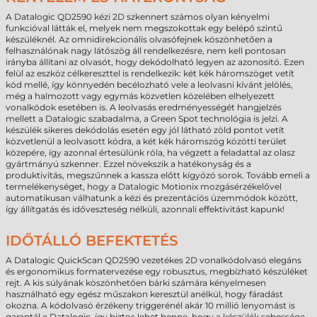
A Datalogic QD2590 kézi 2D szkennert számos olyan kényelmi
funkcióval látták el, melyek nem megszokottak egy belépő szintű
készüléknél. Az omnidirekcionális olvasófejnek köszönhetően a
felhasználónak nagy látőszög áll rendelkezésre, nem kell pontosan
irányba állítani az olvasót, hogy dekódolható legyen az azonosító. Ezen
felül az eszköz célkereszttel is rendelkezik: két kék háromszöget vetít
kód mellé, így könnyedén becélozható vele a leolvasni kívánt jelölés,
még a halmozott vagy egymás közvetlen közelében elhelyezett
vonalkódok esetében is. A leolvasás eredményességét hangjelzés
mellett a Datalogic szabadalma, a Green Spot technológia is jelzi. A
készülék sikeres dekódolás esetén egy jól látható zöld pontot vetít
közvetlenül a leolvasott kódra, a két kék háromszög közötti terület
közepére, így azonnal értesülünk róla, ha végzett a feladattal az olasz
gyártmányú szkenner. Ezzel növekszik a hatékonyság és a
produktivitás, megszűnnek a kassza előtt kígyózó sorok. Tovább emeli a
termelékenységet, hogy a Datalogic Motionix mozgásérzékelővel
automatikusan válhatunk a kézi és prezentációs üzemmódok között,
így állítgatás és időveszteség nélküli, azonnali effektivitást kapunk!
IDŐTÁLLÓ BEFEKTETÉS
A Datalogic QuickScan QD2590 vezetékes 2D vonalkódolvasó elegáns
és ergonomikus formatervezése egy robusztus, megbízható készüléket
rejt. A kis súlyának köszönhetően bárki számára kényelmesen
használható egy egész műszakon keresztül anélkül, hogy fáradást
okozna. A kódolvasó érzékeny triggerénél akár 10 millió lenyomást is
garantál a Datalogic, így biztos lehet benne, hogy a készülék sebessége