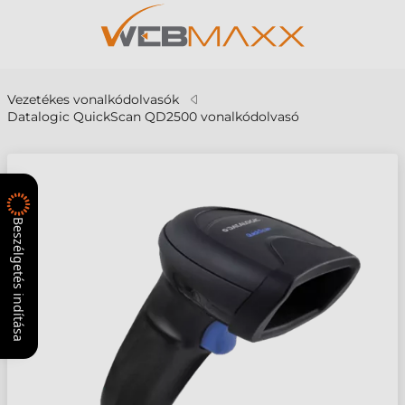
Vezetékes vonalkódolvasók
Datalogic QuickScan QD2500 vonalkódolvasó
Beszélgetés indítása