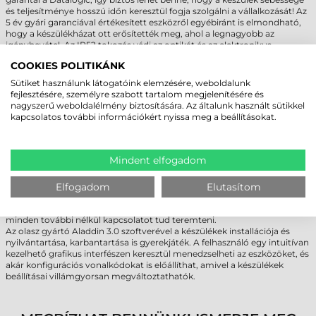
és teljesítménye hosszú időn keresztül fogja szolgálni a vállalkozását! Az
5 év gyári garanciával értékesített eszközről egyébiránt is elmondható,
hogy a készülékházat ott erősítették meg, ahol a legnagyobb az
igénybevétel. Az IP52 tokozás védi az optikát és az elektronikus
alkatrészeket a porbehatolástól és a véletlenül ráfröccsenő víz sem fog
COOKIES POLITIKÁNK
kárt tenni a készülékbelsőben. A mechanikai védelem szintén kivételes a
belépő szintű eszközöknél: akár 1,5 méter magasról is leeshet
Sütiket használunk látogatóink elemzésére, weboldalunk
betonkeménységű felületekre, a készülék működőképes marad.
fejlesztésére, személyre szabott tartalom megjelenítésére és
nagyszerű weboldalélmény biztosítására. Az általunk használt sütikkel
kapcsolatos további információkért nyissa meg a beállításokat.
MODERN KAPCSOLÓDÁSI LEHETŐSÉGEK
A Datalogic QD2500 család tagjai multi-interfészes kialakítással
rendelkeznek, melyek között konfigurálás nélkül, egyszerű kábelcserével
Mindent elfogadom
válthat. Az opciók közé tartozik az RS-232 (soros), az USB és a
billentyűzet (keyboard wedge) csatlakozás is, így a különböző POS
rendszerekkel és számítógépekkel is együtt tud dolgozni. Az USB esetén
Elfogadom
Elutasítom
a modern "type C" szabvány is támogatott, ezért számos hordozható
eszközzel, így érintőképernyős táblagépekkel, mobiltelefonokkal is
minden további nélkül kapcsolatot tud teremteni.
Az olasz gyártó Aladdin 3.0 szoftverével a készülékek installációja és
nyilvántartása, karbantartása is gyerekjáték. A felhasználó egy intuitívan
kezelhető grafikus interfészen keresztül menedzselheti az eszközöket, és
akár konfigurációs vonalkódokat is előállíthat, amivel a készülékek
beállításai villámgyorsan megváltoztathatók.