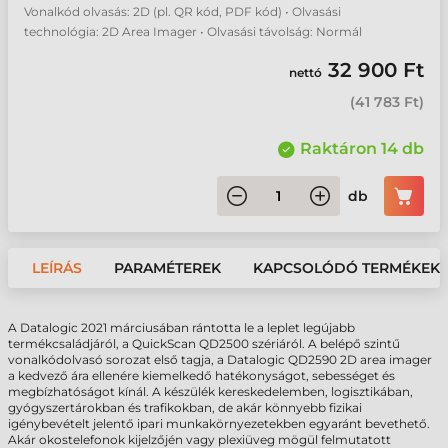
Vonalkód olvasás: 2D (pl. QR kód, PDF kód) • Olvasási
technológia: 2D Area Imager • Olvasási távolság: Normál
32 900 Ft
nettó
(
41 783 Ft
)
Raktáron 14 db
db
LEÍRÁS
PARAMÉTEREK
KAPCSOLÓDÓ TERMÉKEK
A Datalogic 2021 márciusában rántotta le a leplet legújabb
termékcsaládjáról, a QuickScan QD2500 szériáról. A belépő szintű
vonalkódolvasó sorozat első tagja, a Datalogic QD2590 2D area imager
a kedvező ára ellenére kiemelkedő hatékonyságot, sebességet és
megbízhatóságot kínál. A készülék kereskedelemben, logisztikában,
gyógyszertárokban és trafikokban, de akár könnyebb fizikai
igénybevételt jelentő ipari
munkakörnyezetekben
egyaránt bevethető.
Akár okostelefonok kijelzőjén vagy plexiüveg mögül felmutatott