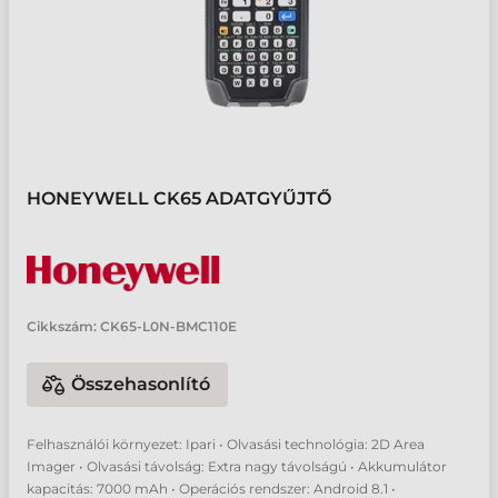
HONEYWELL CK65 ADATGYŰJTŐ
Cikkszám:
CK65-L0N-BMC110E
Összehasonlító
Felhasználói környezet: Ipari • Olvasási technológia: 2D Area
Imager • Olvasási távolság: Extra nagy távolságú • Akkumulátor
kapacitás: 7000 mAh • Operációs rendszer: Android 8.1 •