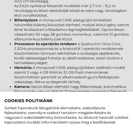
40,5 cm távolságig.
Az EX20 optikával felszerelt modellek már 2,7 cm – 15,2 m
távolságig kiválóan dekódolják közeli és extra nagy távolságban
lévő vonalkódokat.
Billentyűzet:
A Honeywell CK65 adatgyűjtő kínálatban
háromféle billentyűkiosztást elérhető, melyek közül igény szerint
lehet kiválasztani a feladathoz legmegfelelőbbet. Opcionálisan
választható 30 vagy 38 gombos numerikus, valamint 51 gombos
alfanumerikus billentyűzet közül.
Processzor és operációs rendszer:
a Qualcomm Octa Core,
2.2GHz processzornak és a Android 8.1 operációs rendszernek
köszönhetően könnyen elérhetőek a szükséges applikációk,
kiváló sebességgel futtatja az alkalmazásokat, ezzel növelve a
termelékenységet!
Memória:
A Honeywell CK65 adatgyűjtőkben található modell
szerint 2 vagy 4 GB RAM és 32 GB Flash memóriának
köszönhetően garantált az alkalmazások gyors feldolgozási
sebessége, illetve az elegendő tárhely.
Kamera:
Opcionálisan elérhető nagy felbontással, automatikus
fókusszal és vakuval ellátott 13 megapixeles kamerával felszerelt
típusok, melyek segítségével a felhasználó gyakorlatilag
COOKIES POLITIKÁNK
bármilyen fényviszonyok között dokumentálhatja a
szállítmányok, az eszközállomány, stb. állapotát.
Sütiket használunk látogatóink elemzésére, weboldalunk
Kézi vagy pisztoly kivitel:
A Honeywell CK65 adatgyűjtőhöz
fejlesztésére, személyre szabott tartalom megjelenítésére és
opcionálisan vásárolható pisztoly fogantyú, amely segítségével
nagyszerű weboldalélmény biztosítására. Az általunk használt sütikkel
bármikor átalakítható kéziből pisztolyos kivitelre.
kapcsolatos további információkért nyissa meg a beállításokat.