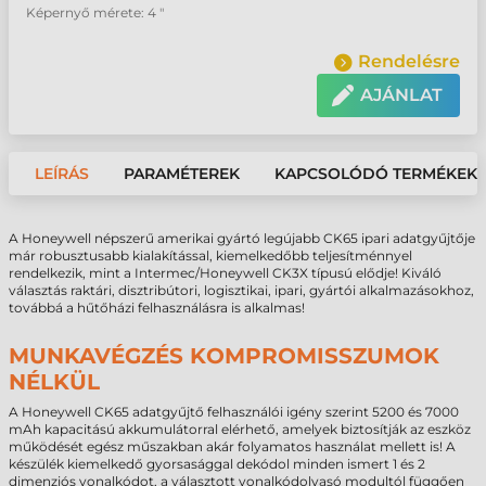
Képernyő mérete: 4 "
Rendelésre
AJÁNLAT
LEÍRÁS
PARAMÉTEREK
KAPCSOLÓDÓ TERMÉKEK
A Honeywell népszerű amerikai gyártó legújabb CK65 ipari adatgyűjtője
már robusztusabb kialakítással, kiemelkedőbb teljesítménnyel
rendelkezik, mint a Intermec/Honeywell CK3X típusú elődje! Kiváló
választás raktári, disztribútori, logisztikai, ipari, gyártói alkalmazásokhoz,
továbbá a hűtőházi felhasználásra is alkalmas!
MUNKAVÉGZÉS KOMPROMISSZUMOK
NÉLKÜL
A Honeywell CK65 adatgyűjtő felhasználói igény szerint 5200 és 7000
mAh kapacitású akkumulátorral elérhető, amelyek biztosítják az eszköz
működését egész műszakban akár folyamatos használat mellett is! A
készülék kiemelkedő gyorsasággal dekódol minden ismert 1 és 2
dimenziós vonalkódot, a választott vonalkódolvasó modultól függően