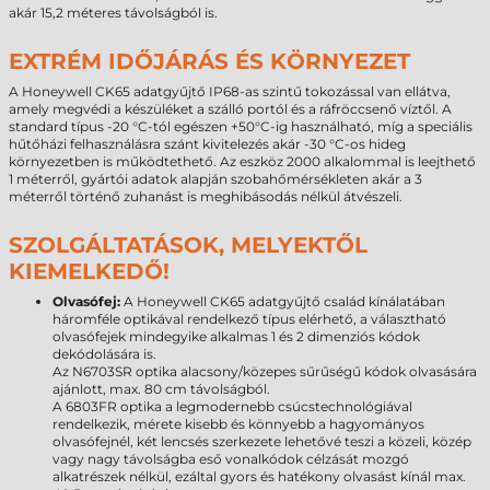
akár 15,2 méteres távolságból is.
EXTRÉM IDŐJÁRÁS ÉS KÖRNYEZET
A Honeywell CK65 adatgyűjtő IP68-as szintű tokozással van ellátva,
amely megvédi a készüléket a szálló portól és a ráfröccsenő víztől. A
standard típus -20 °C-tól egészen +50°C-ig használható, míg a speciális
hűtőházi felhasználásra szánt kivitelezés akár -30 °C-os hideg
környezetben is működtethető. Az eszköz 2000 alkalommal is leejthető
1 méterről, gyártói adatok alapján szobahőmérsékleten akár a 3
méterről történő zuhanást is meghibásodás nélkül átvészeli.
SZOLGÁLTATÁSOK, MELYEKTŐL
KIEMELKEDŐ!
Olvasófej:
A Honeywell CK65 adatgyűjtő család kínálatában
háromféle optikával rendelkező típus elérhető, a választható
olvasófejek mindegyike alkalmas 1 és 2 dimenziós kódok
dekódolására is.
Az N6703SR optika alacsony/közepes sűrűségű kódok olvasására
ajánlott, max. 80 cm távolságból.
A 6803FR optika a legmodernebb csúcstechnológiával
rendelkezik, mérete kisebb és könnyebb a hagyományos
olvasófejnél, két lencsés szerkezete lehetővé teszi a közeli, közép
vagy nagy távolságba eső vonalkódok célzását mozgó
alkatrészek nélkül, ezáltal gyors és hatékony olvasást kínál max.