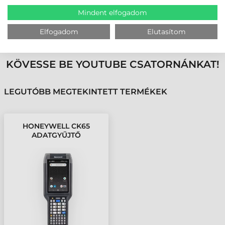
Mindent elfogadom
MEGBÍZHAT BENNÜNK! ISMERJE MEG
Elfogadom
Elutasítom
VÁSÁRLÓINK VÉLEMÉNYÉT
KÖVESSE BE YOUTUBE CSATORNÁNKAT!
LEGUTÓBB MEGTEKINTETT TERMÉKEK
HONEYWELL CK65
ADATGYŰJTŐ