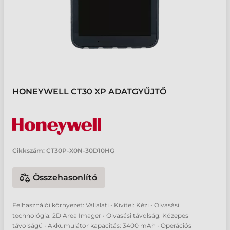
HONEYWELL CT30 XP ADATGYŰJTŐ
Cikkszám:
CT30P-X0N-30D10HG
Összehasonlító
Felhasználói környezet: Vállalati • Kivitel: Kézi • Olvasási
technológia: 2D Area Imager • Olvasási távolság: Közepes
távolságú • Akkumulátor kapacitás: 3400 mAh • Operációs