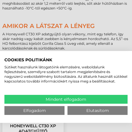
meghibásodást az akár 1,2 méterről való leejtés, sőt akár hűtőházban is
használható -10°C-től egészen +50°C-ig.
AMIKOR A LÁTSZAT A LÉNYEG
A Honeywell CT30 XP adatgyűjtő olyan vékony, mint egy telefon, így
akár nadrág vagy kabát zsebben is kényelmesen hordozható. Az 5,5”-os
HD felbontású kijelzőt Gorilla Glass 5 üveg védi, amely ellenáll a
karcolódásoknak és súrlódásoknak.
COOKIES POLITIKÁNK
MEGBÍZHAT BENNÜNK! ISMERJE MEG
Sütiket használunk látogatóink elemzésére, weboldalunk
fejlesztésére, személyre szabott tartalom megjelenítésére és
VÁSÁRLÓINK VÉLEMÉNYÉT
nagyszerű weboldalélmény biztosítására. Az általunk használt sütikkel
kapcsolatos további információkért nyissa meg a beállításokat.
KÖVESSE BE YOUTUBE CSATORNÁNKAT!
Mindent elfogadom
LEGUTÓBB MEGTEKINTETT TERMÉKEK
Elfogadom
Elutasítom
HONEYWELL CT30 XP
ADATGYŰJTŐ