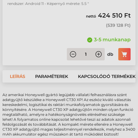
rendszer: Android 11 • Képernyő mérete: 5.5 "
424 510 Ft
nettó
(
539 128 Ft
)
3-5 munkanap
db
LEÍRÁS
PARAMÉTEREK
KAPCSOLÓDÓ TERMÉKEK
Az amerikai Honeywell gyártó legújabb vállalati felhasználásra szánt
adatgyűjtő készüléke a Honeywell CT30 XP! Az eszköz kiváló választás
kereskedelmi, logisztikai és raktári munkafolyamatok gyorsítására és
könnyítésére. A Honeywell CT30 XP adatgyűjtőn minden olyan funkció
megtalálható, amelyre a hatékonyságnövelés eléréséhez szüksége
lehet! A folyamatos online kapcsolat lehetővé teszi az adatok azonnali
feldolgozását és továbbítását. A kompakt mérete ellenére a Honeywell
CT30 XP adatgyűjtő magas teljesítménnyel rendelkezik, melyhez a 3400
mAh akkumulátor egész műszakon át tartó működést biztosít!