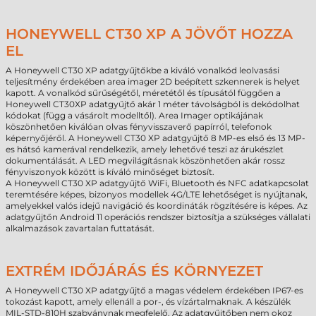
HONEYWELL CT30 XP A JÖVŐT HOZZA
EL
A Honeywell CT30 XP adatgyűjtőkbe a kiváló vonalkód leolvasási
teljesítmény érdekében area imager 2D beépített szkennerek is helyet
kapott. A vonalkód sűrűségétől, méretétől és típusától függően a
Honeywell CT30XP adatgyűjtő akár 1 méter távolságból is dekódolhat
kódokat (függ a vásárolt modelltől). Area Imager optikájának
köszönhetően kiválóan olvas fényvisszaverő papírról, telefonok
képernyőjéről. A Honeywell CT30 XP adatgyűjtő 8 MP-es első és 13 MP-
es hátsó kamerával rendelkezik, amely lehetővé teszi az árukészlet
dokumentálását. A LED megvilágításnak köszönhetően akár rossz
fényviszonyok között is kíváló minőséget biztosít.
A Honeywell CT30 XP adatgyűjtő WiFi, Bluetooth és NFC adatkapcsolat
teremtésére képes, bizonyos modellek 4G/LTE lehetőséget is nyújtanak,
amelyekkel valós idejű navigáció és koordináták rögzítésére is képes. Az
adatgyűjtőn Android 11 operációs rendszer biztosítja a szükséges vállalati
alkalmazások zavartalan futtatását.
EXTRÉM IDŐJÁRÁS ÉS KÖRNYEZET
A Honeywell CT30 XP adatgyűjtő a magas védelem érdekében IP67-es
tokozást kapott, amely ellenáll a por-, és vízártalmaknak. A készülék
MIL-STD-810H szabványnak megfelelő. Az adatgyűjtőben nem okoz