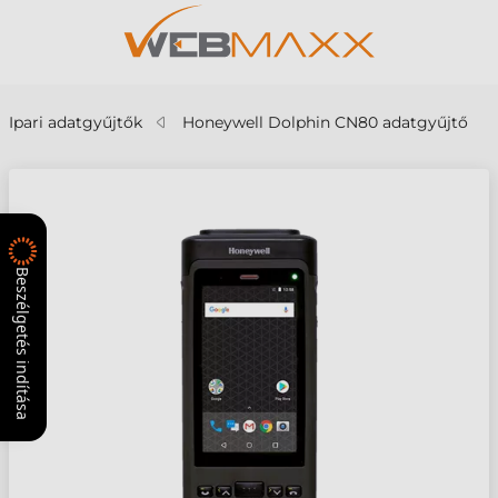
Ipari adatgyűjtők
Honeywell Dolphin CN80 adatgyűjtő
Beszélgetés indítása