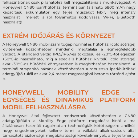
felhasználónak csak pillanatokra kell megszakítania a munkavégzést. A
Honeywell CN80 ipari/hűtőházi terminálban található 5800 mAh nagy
kapacitású akkumulátor egy teljes műszakot kibír, még intenzív
használat mellett is (pl. folyamatos kódolvasás, Wi-Fi, Bluetooth
használat)!
EXTRÉM IDŐJÁRÁS ÉS KÖRNYEZET
A Honeywell CN80 mobil számítógép normál és hűtőházi (cold sotrage)
kivitelének köszönhetően mindenki megtalálja a legmegfelelőbb
verziót. A standard verzió IP65/IP67-es tokozású és -20°C-tól egészen
+50°C-ig használható, míg a speciális hűtőházi kivitelű (cold storage)
akár -30°C-os hűtőházi környezetben is megbízhatóan használható. A
terminál strapabíró házának köszönhetően a robusztus ipari/hűtőházi
adatgyűjtő túléli az akár 2,4 méter magasságból betonra történő ejtést
is.
HONEYWELL MOBILITY EDGE -
EGYSÉGES ÉS DINAMIKUS PLATFORM
MOBIL FELHASZNÁLÁSRA
A Honeywell által fejlesztett rendszernek köszönhetően a CN80
adatgyűjtőkön a Mobility Edge platform megoldást kínál a ma
általánosan használt rugalmatlan technológiák kötöttségeire anélkül,
hogy engedményeket kellene tenni a vállalati alkalmazások által
támasztott biztonsági, megbízhatósági követelmények, a teljesítmény,