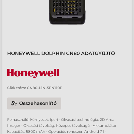
HONEYWELL DOLPHIN CN80 ADATGYŰJTŐ
Cikkszám:
CN80-L1N-5EN110E
Összehasonlító
Felhasználói környezet: Ipari • Olvasási technológia: 2D Area
Imager • Olvasási távolság: Közepes távolságú • Akkumulátor
kapacitás: 5800 mAh • Operációs rendszer: Android 7.1 •