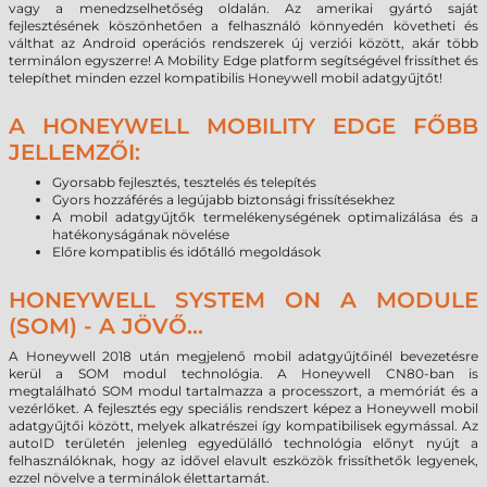
vagy a menedzselhetőség oldalán. Az amerikai gyártó saját
fejlesztésének köszönhetően a felhasználó könnyedén követheti és
válthat az Android operációs rendszerek új verziói között, akár több
terminálon egyszerre! A Mobility Edge platform segítségével frissíthet és
telepíthet minden ezzel kompatibilis Honeywell mobil adatgyűjtőt!
A HONEYWELL MOBILITY EDGE FŐBB
JELLEMZŐI:
Gyorsabb fejlesztés, tesztelés és telepítés
Gyors hozzáférés a legújabb biztonsági frissítésekhez
A mobil adatgyűjtők termelékenységének optimalizálása és a
hatékonyságának növelése
Előre kompatiblis és időtálló megoldások
HONEYWELL SYSTEM ON A MODULE
(SOM) - A JÖVŐ...
A Honeywell 2018 után megjelenő mobil adatgyűjtőinél bevezetésre
kerül a SOM modul technológia. A Honeywell CN80-ban is
megtalálható SOM modul tartalmazza a processzort, a memóriát és a
vezérlőket. A fejlesztés egy speciális rendszert képez a Honeywell mobil
adatgyűjtői között, melyek alkatrészei így kompatibilisek egymással. Az
autoID területén jelenleg egyedülálló technológia előnyt nyújt a
felhasználóknak, hogy az idővel elavult eszközök frissíthetők legyenek,
ezzel növelve a terminálok élettartamát.