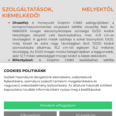
SZOLGÁLTATÁSOK, MELYEKTŐL
KIEMELKEDŐ!
Olvasófej:
A Honeywell Dolphin CN80 adatgyűjtőben a
kompromisszummentes olvasásért kétféle olvasófej felel. Az
N6603ER imager alacsony/közepes sűrűségű 1D/2D kódok
tetszőleges irányból való beolvasásához, max. 41,9 cm-es
távolságból. A gyártó másik optikája a sokat bizonyított EX20,
mely közeli és extra nagy távolságban lévő 1D/2D kódok
azonosítására alkalmas, 15,2 cm-től egészen 15,2 méteres
távolságig. Az EX20 imager modul kategóriájában a leggyorsabb,
akár 12,7 m/sec sebességgel mozgó kódot is képes dekódolni.
Billentyűzet:
A Dolphin CN80 kezeléséhez kétféle
billentyűkiosztásból lehet kiválasztani a legmegfelelőbbet az
adott feladatra - 23 gombos numerikus vagy 40 gombos
COOKIES POLITIKÁNK
QWERTY
Bluetooth, WLAN WWAN, NFC:
a legújabb vezeték nélküli
Sütiket használunk látogatóink elemzésére, weboldalunk
technológia - Bluetooth Class 1.5 V5.0, BLE, Wlan 802.11 a/b/g/n/ac
fejlesztésére, személyre szabott tartalom megjelenítésére és
és NFC - valamint típustól függően LTE mobil kommunikációt is
nagyszerű weboldalélmény biztosítására. Az általunk használt sütikkel
támogat
kapcsolatos további információkért nyissa meg a beállításokat.
Helymeghatározás, GPS (modelltől függ):
a technológiának
köszönhetően kinyílik a helyszínfüggő alkalmazások világa a
felhasználók számára, beleértve a valós idejű navigációt, illetve a
Mindent elfogadom
szállítás és logisztika keretében az áruátvétel bizonyítását
szolgáló koordináták rögzítését.
Processzor:
a Qualcom Snapdragon 660 octa core 2,2 GHz
Elfogadom
Elutasítom