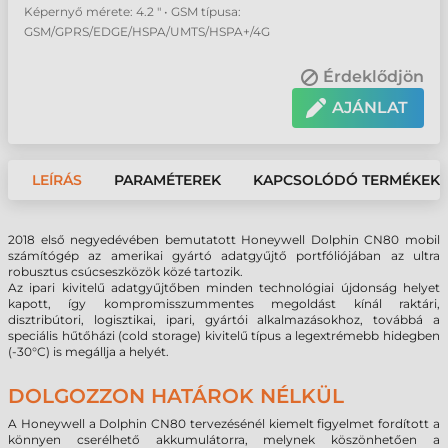
Képernyő mérete: 4.2 " • GSM típusa:
GSM/GPRS/EDGE/HSPA/UMTS/HSPA+/4G
Érdeklődjön
AJÁNLAT
LEÍRÁS
PARAMÉTEREK
KAPCSOLÓDÓ TERMÉKEK
2018 első negyedévében bemutatott Honeywell Dolphin CN80 mobil
számítógép az amerikai gyártó adatgyűjtő portfóliójában az ultra
robusztus csúcseszközök közé tartozik.
Az ipari kivitelű adatgyűjtőben minden technológiai újdonság helyet
kapott, így kompromisszummentes megoldást kínál raktári,
disztribútori, logisztikai, ipari, gyártói alkalmazásokhoz, továbbá a
speciális hűtőházi (cold storage) kivitelű típus a legextrémebb hidegben
(-30°C) is megállja a helyét.
DOLGOZZON HATÁROK NÉLKÜL
A Honeywell a Dolphin CN80 tervezésénél kiemelt figyelmet fordított a
könnyen cserélhető akkumulátorra, melynek köszönhetően a