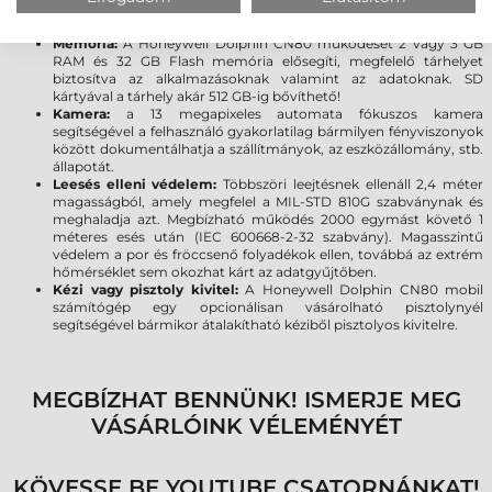
processzornak köszönhetően kiváló sebességgel futtatja az
alkalmazásokat, ezzel növelve a termelékenységet!
Memória:
A Honeywell Dolphin CN80 működését 2 vagy 3 GB
RAM és 32 GB Flash memória elősegíti, megfelelő tárhelyet
biztosítva az alkalmazásoknak valamint az adatoknak. SD
kártyával a tárhely akár 512 GB-ig bővíthető!
Kamera:
a 13 megapixeles automata fókuszos kamera
segítségével a felhasználó gyakorlatilag bármilyen fényviszonyok
között dokumentálhatja a szállítmányok, az eszközállomány, stb.
állapotát.
Leesés elleni védelem:
Többszöri leejtésnek ellenáll 2,4 méter
magasságból, amely megfelel a MIL-STD 810G szabványnak és
meghaladja azt. Megbízható működés 2000 egymást követő 1
méteres esés után (IEC 600668-2-32 szabvány). Magasszintű
védelem a por és fröccsenő folyadékok ellen, továbbá az extrém
hőmérséklet sem okozhat kárt az adatgyűjtőben.
Kézi vagy pisztoly kivitel:
A Honeywell Dolphin CN80 mobil
számítógép egy opcionálisan vásárolható pisztolynyél
segítségével bármikor átalakítható kéziből pisztolyos kivitelre.
MEGBÍZHAT BENNÜNK! ISMERJE MEG
VÁSÁRLÓINK VÉLEMÉNYÉT
KÖVESSE BE YOUTUBE CSATORNÁNKAT!