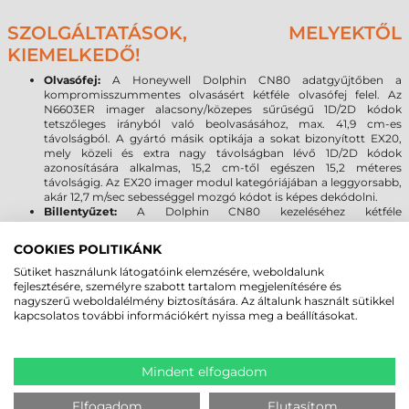
SZOLGÁLTATÁSOK, MELYEKTŐL
KIEMELKEDŐ!
Olvasófej:
A Honeywell Dolphin CN80 adatgyűjtőben a
kompromisszummentes olvasásért kétféle olvasófej felel. Az
N6603ER imager alacsony/közepes sűrűségű 1D/2D kódok
tetszőleges irányból való beolvasásához, max. 41,9 cm-es
távolságból. A gyártó másik optikája a sokat bizonyított EX20,
mely közeli és extra nagy távolságban lévő 1D/2D kódok
azonosítására alkalmas, 15,2 cm-től egészen 15,2 méteres
távolságig. Az EX20 imager modul kategóriájában a leggyorsabb,
akár 12,7 m/sec sebességgel mozgó kódot is képes dekódolni.
Billentyűzet:
A Dolphin CN80 kezeléséhez kétféle
billentyűkiosztásból lehet kiválasztani a legmegfelelőbbet az
adott feladatra - 23 gombos numerikus vagy 40 gombos
COOKIES POLITIKÁNK
QWERTY
Bluetooth, WLAN WWAN, NFC:
a legújabb vezeték nélküli
Sütiket használunk látogatóink elemzésére, weboldalunk
technológia - Bluetooth Class 1.5 V5.0, BLE, Wlan 802.11 a/b/g/n/ac
fejlesztésére, személyre szabott tartalom megjelenítésére és
és NFC - valamint típustól függően LTE mobil kommunikációt is
nagyszerű weboldalélmény biztosítására. Az általunk használt sütikkel
támogat
kapcsolatos további információkért nyissa meg a beállításokat.
Helymeghatározás, GPS (modelltől függ):
a technológiának
köszönhetően kinyílik a helyszínfüggő alkalmazások világa a
felhasználók számára, beleértve a valós idejű navigációt, illetve a
Mindent elfogadom
szállítás és logisztika keretében az áruátvétel bizonyítását
szolgáló koordináták rögzítését.
Processzor:
a Qualcom Snapdragon 660 octa core 2,2 GHz
Elfogadom
Elutasítom