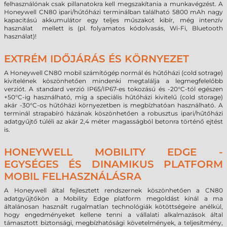
felhasználónak csak pillanatokra kell megszakítania a munkavégzést. A
Honeywell CN80 ipari/hűtőházi terminálban található 5800 mAh nagy
kapacitású akkumulátor egy teljes műszakot kibír, még intenzív
használat mellett is (pl. folyamatos kódolvasás, Wi-Fi, Bluetooth
használat)!
EXTRÉM IDŐJÁRÁS ÉS KÖRNYEZET
A Honeywell CN80 mobil számítógép normál és hűtőházi (cold sotrage)
kivitelének köszönhetően mindenki megtalálja a legmegfelelőbb
verziót. A standard verzió IP65/IP67-es tokozású és -20°C-tól egészen
+50°C-ig használható, míg a speciális hűtőházi kivitelű (cold storage)
akár -30°C-os hűtőházi környezetben is megbízhatóan használható. A
terminál strapabíró házának köszönhetően a robusztus ipari/hűtőházi
adatgyűjtő túléli az akár 2,4 méter magasságból betonra történő ejtést
is.
HONEYWELL MOBILITY EDGE -
EGYSÉGES ÉS DINAMIKUS PLATFORM
MOBIL FELHASZNÁLÁSRA
A Honeywell által fejlesztett rendszernek köszönhetően a CN80
adatgyűjtőkön a Mobility Edge platform megoldást kínál a ma
általánosan használt rugalmatlan technológiák kötöttségeire anélkül,
hogy engedményeket kellene tenni a vállalati alkalmazások által
támasztott biztonsági, megbízhatósági követelmények, a teljesítmény,