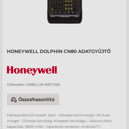
HONEYWELL DOLPHIN CN80 ADATGYŰJTŐ
Cikkszám:
CN80-L1N-6EC110E
Összehasonlító
Felhasználói környezet: Ipari • Olvasási technológia: 2D Area
Imager • Olvasási távolság: Közepes távolságú • Akkumulátor
kapacitás: 5800 mAh • Operációs rendszer: Android 7.1 •