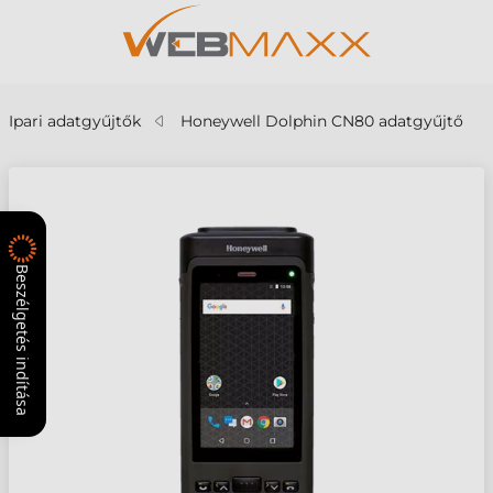
Ipari adatgyűjtők
Honeywell Dolphin CN80 adatgyűjtő
Beszélgetés indítása