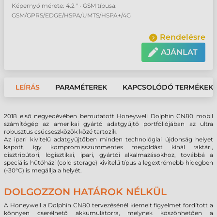
Képernyő mérete: 4.2 " • GSM típusa:
GSM/GPRS/EDGE/HSPA/UMTS/HSPA+/4G
Rendelésre
AJÁNLAT
LEÍRÁS
PARAMÉTEREK
KAPCSOLÓDÓ TERMÉKEK
2018 első negyedévében bemutatott Honeywell Dolphin CN80 mobil
számítógép az amerikai gyártó adatgyűjtő portfóliójában az ultra
robusztus csúcseszközök közé tartozik.
Az ipari kivitelű adatgyűjtőben minden technológiai újdonság helyet
kapott, így kompromisszummentes megoldást kínál raktári,
disztribútori, logisztikai, ipari, gyártói alkalmazásokhoz, továbbá a
speciális hűtőházi (cold storage) kivitelű típus a legextrémebb hidegben
(-30°C) is megállja a helyét.
DOLGOZZON HATÁROK NÉLKÜL
A Honeywell a Dolphin CN80 tervezésénél kiemelt figyelmet fordított a
könnyen cserélhető akkumulátorra, melynek köszönhetően a