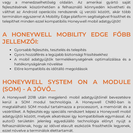
vagy a menedzselhetőség oldalán. Az amerikai gyártó saját
fejlesztésének köszönhetően a felhasználó könnyedén követheti és
válthat az Android operációs rendszerek új verziói között, akár több
terminálon egyszerre! A Mobility Edge platform segítségével frissíthet és
telepíthet minden ezzel kompatibilis Honeywell mobil adatgyűjtőt!
A HONEYWELL MOBILITY EDGE FŐBB
JELLEMZŐI:
Gyorsabb fejlesztés, tesztelés és telepítés
Gyors hozzáférés a legújabb biztonsági frissítésekhez
A mobil adatgyűjtők termelékenységének optimalizálása és a
hatékonyságának növelése
Előre kompatiblis és időtálló megoldások
HONEYWELL SYSTEM ON A MODULE
(SOM) - A JÖVŐ...
A Honeywell 2018 után megjelenő mobil adatgyűjtőinél bevezetésre
kerül a SOM modul technológia. A Honeywell CN80-ban is
megtalálható SOM modul tartalmazza a processzort, a memóriát és a
vezérlőket. A fejlesztés egy speciális rendszert képez a Honeywell mobil
adatgyűjtői között, melyek alkatrészei így kompatibilisek egymással. Az
autoID területén jelenleg egyedülálló technológia előnyt nyújt a
felhasználóknak, hogy az idővel elavult eszközök frissíthetők legyenek,
ezzel növelve a terminálok élettartamát.