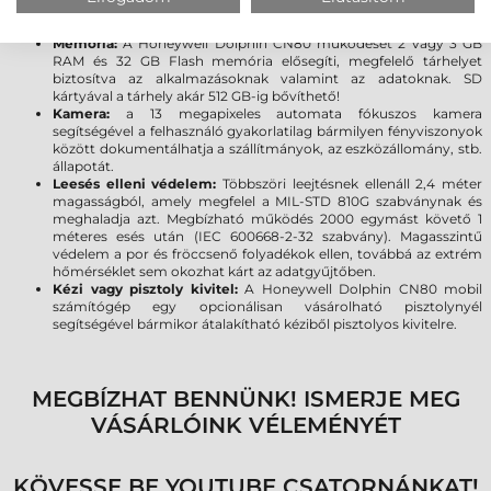
processzornak köszönhetően kiváló sebességgel futtatja az
alkalmazásokat, ezzel növelve a termelékenységet!
Memória:
A Honeywell Dolphin CN80 működését 2 vagy 3 GB
RAM és 32 GB Flash memória elősegíti, megfelelő tárhelyet
biztosítva az alkalmazásoknak valamint az adatoknak. SD
kártyával a tárhely akár 512 GB-ig bővíthető!
Kamera:
a 13 megapixeles automata fókuszos kamera
segítségével a felhasználó gyakorlatilag bármilyen fényviszonyok
között dokumentálhatja a szállítmányok, az eszközállomány, stb.
állapotát.
Leesés elleni védelem:
Többszöri leejtésnek ellenáll 2,4 méter
magasságból, amely megfelel a MIL-STD 810G szabványnak és
meghaladja azt. Megbízható működés 2000 egymást követő 1
méteres esés után (IEC 600668-2-32 szabvány). Magasszintű
védelem a por és fröccsenő folyadékok ellen, továbbá az extrém
hőmérséklet sem okozhat kárt az adatgyűjtőben.
Kézi vagy pisztoly kivitel:
A Honeywell Dolphin CN80 mobil
számítógép egy opcionálisan vásárolható pisztolynyél
segítségével bármikor átalakítható kéziből pisztolyos kivitelre.
MEGBÍZHAT BENNÜNK! ISMERJE MEG
VÁSÁRLÓINK VÉLEMÉNYÉT
KÖVESSE BE YOUTUBE CSATORNÁNKAT!