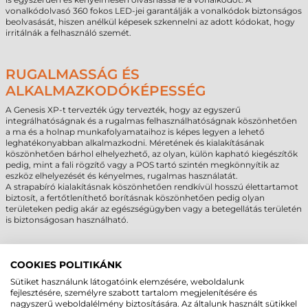
vonalkódolvasó 360 fokos LED-jei garantálják a vonalkódok biztonságos
beolvasását, hiszen anélkül képesek szkennelni az adott kódokat, hogy
irritálnák a felhasználó szemét.
RUGALMASSÁG ÉS
ALKALMAZKODÓKÉPESSÉG
A Genesis XP-t tervezték úgy tervezték, hogy az egyszerű
integrálhatóságnak és a rugalmas felhasználhatóságnak köszönhetően
a ma és a holnap munkafolyamataihoz is képes legyen a lehető
leghatékonyabban alkalmazkodni. Méretének és kialakításának
köszönhetően bárhol elhelyezhető, az olyan, külön kapható kiegészítők
pedig, mint a fali rögzítő vagy a POS tartó szintén megkönnyítik az
eszköz elhelyezését és kényelmes, rugalmas használatát.
A strapabíró kialakításnak köszönhetően rendkívül hosszú élettartamot
biztosít, a fertőtleníthető borításnak köszönhetően pedig olyan
területeken pedig akár az egészségügyben vagy a betegellátás területén
is biztonságosan használható.
KIVÁLÓ TELJESÍTMÉNY, MEGFIZETHETŐ
COOKIES POLITIKÁNK
ÁR
Sütiket használunk látogatóink elemzésére, weboldalunk
fejlesztésére, személyre szabott tartalom megjelenítésére és
A Honeywell Genesis XP 7680g vonalkódolvasó kiváló teljesítményt,
nagyszerű weboldalélmény biztosítására. Az általunk használt sütikkel
megbízható működést és modern, elegáns megjelenést garantál. 1D és