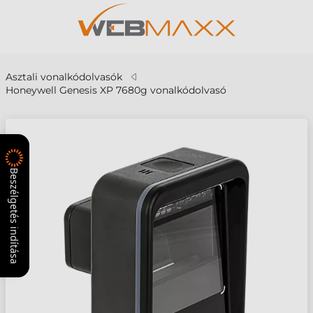
Asztali vonalkódolvasók
Honeywell Genesis XP 7680g vonalkódolvasó
Beszélgetés indítása