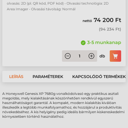
olvasás: 2D (pl. QR kód, PDF kód) • Olvasási technológia: 2D
Area Imager • Olvasási távolság: Normál
74 200 Ft
nettó
(
94 234 Ft
)
3-5 munkanap
db
LEÍRÁS
PARAMÉTEREK
KAPCSOLÓDÓ TERMÉKEK
A Honeywell Genesis XP 7680g vonalkódolvasó egy praktikus asztali
megoldás, mely kialakításának köszönhetően rendkívül egyszerű
használhatóságot garantál. A kompakt, modern kialakítás kiválóan
illeszkedik a legtöbb munkafolyamathoz, és hozzájárul a produktivitás
növekedéséhez. A kis helyigény pedig ideális bármilyen kiskereskedelmi
környezetben történő használathoz.