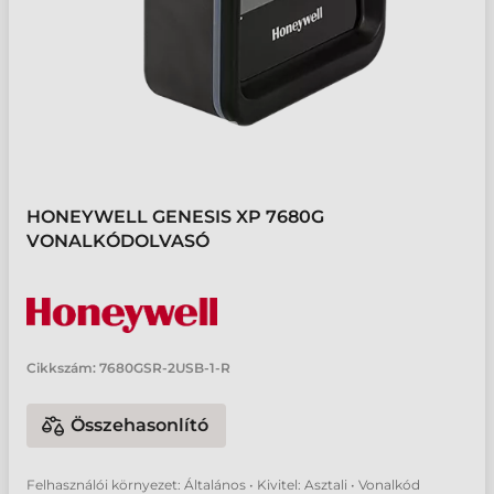
HONEYWELL GENESIS XP 7680G
VONALKÓDOLVASÓ
Cikkszám:
7680GSR-2USB-1-R
Összehasonlító
Felhasználói környezet: Általános • Kivitel: Asztali • Vonalkód