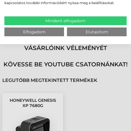
kapcsolatos további információkért nyissa meg a beállításokat.
2D vonalkódok olvasására egyaránt alkalmas, működtetése és
elérhetősége pedig egyaránt pénztárcabarát.
Saját kategóriájában az egyik legjobb megoldást jelenti a kereskedők
számára, mégis elérhető áron juthatunk hozzá. Szélsőséges
Mindent elfogadom
körülmények közt is helytáll.
Elfogadom
Elutasítom
MEGBÍZHAT BENNÜNK! ISMERJE MEG
VÁSÁRLÓINK VÉLEMÉNYÉT
KÖVESSE BE YOUTUBE CSATORNÁNKAT!
LEGUTÓBB MEGTEKINTETT TERMÉKEK
HONEYWELL GENESIS
XP 7680G
VONALKÓDOLVASÓ