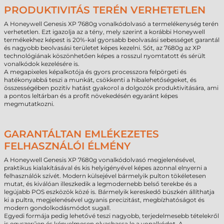
PRODUKTIVITÁS TERÉN VERHETETLEN
A Honeywell Genesis XP 7680g vonalkódolvasó a termelékenység terén
verhetetlen. Ezt igazolja az a tény, mely szerint a korábbi Honeywell
termékekhez képest is 20%-kal gyorsabb beolvasási sebességet garantál
és nagyobb beolvasási területet képes kezelni. Sőt, az 7680g az XP
technológiának köszönhetően képes a rosszul nyomtatott és sérült
vonalkódok kezelésére is.
A megapixeles képalkotója és gyors processzora felpörgeti és
hatékonyabbá teszi a munkát, csökkenti a hibalehetőségeket, és
összességében pozitív hatást gyakorol a dolgozók produktivitására, ami
a pontos leltárban és a profit növekedésén egyaránt képes
megmutatkozni.
GARANTÁLTAN EMLÉKEZETES
FELHASZNÁLÓI ÉLMÉNY
A Honeywell Genesis XP 7680g vonalkódolvasó megjelenésével,
praktikus kialakításával és kis helyigényével képes azonnal elnyerni a
felhasználók szívét. Modern külsejével bármelyik pulton tökéletesen
mutat, és kiválóan illeszkedik a legmodernebb belső terekbe és a
legújabb POS eszközök közé is. Bármelyik kereskedő büszkén állíthatja
ki a pultra, megjelenésével ugyanis precizitást, megbízhatóságot és
modern gondolkodásmódot sugall.
Egyedi formája pedig lehetővé teszi nagyobb, terjedelmesebb tételekről
is egyszerűen és kényelmesen olvashassa le a vonalkódot. A