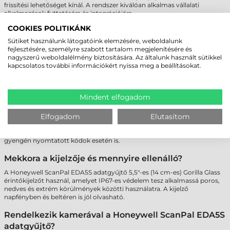
frissítési lehetőséget kínál. A rendszer kiválóan alkalmas vállalati
alkalmazások futtatására és integrációjára.
COOKIES POLITIKÁNK
Támogatja-e az adatgyűjtő a mobilhálózati
Sütiket használunk látogatóink elemzésére, weboldalunk
adatkapcsolatot?
fejlesztésére, személyre szabott tartalom megjelenítésére és
Igen, a Honeywell ScanPal EDA5S adatgyűjtő WWAN verziója
nagyszerű weboldalélmény biztosítására. Az általunk használt sütikkel
támogatja a 4G LTE adatkapcsolatot, valamint egy nano SIM és egy
kapcsolatos további információkért nyissa meg a beállításokat.
eSIM egyidejű használatát is. Ez ideálissá teszi a valós idejű
kommunikációra épülő munkafolyamatokhoz, akár terepen is.
Mindent elfogadom
Milyen típusú vonalkódokat tud olvasni a Honeywell
ScanPal EDA5S adatgyűjtő?
Elfogadom
Elutasítom
Az eszköz az S0703-as szkenner technológiát alkalmazza, így képes 1D
és 2D vonalkódok gyors és megbízható beolvasására, még sérült vagy
gyengén nyomtatott kódok esetén is.
Mekkora a kijelzője és mennyire ellenálló?
A Honeywell ScanPal EDA5S adatgyűjtő 5,5"-es (14 cm-es) Gorilla Glass
érintőkijelzőt használ, amelyet IP67-es védelem tesz alkalmassá poros,
nedves és extrém körülmények közötti használatra. A kijelző
napfényben és beltéren is jól olvasható.
Rendelkezik kamerával a Honeywell ScanPal EDA5S
adatgyűjtő?