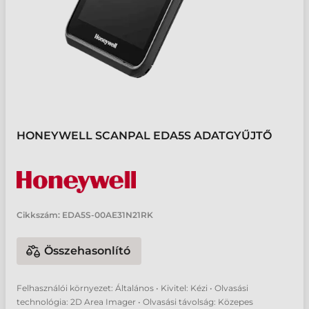
HONEYWELL SCANPAL EDA5S ADATGYŰJTŐ
Cikkszám:
EDA5S-00AE31N21RK
Összehasonlító
Felhasználói környezet: Általános • Kivitel: Kézi • Olvasási
technológia: 2D Area Imager • Olvasási távolság: Közepes