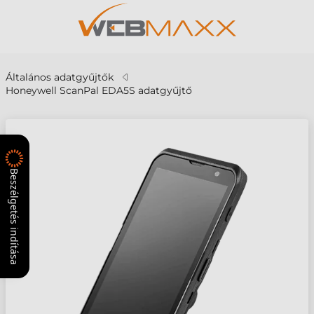
Általános adatgyűjtők
Honeywell ScanPal EDA5S adatgyűjtő
Beszélgetés indítása