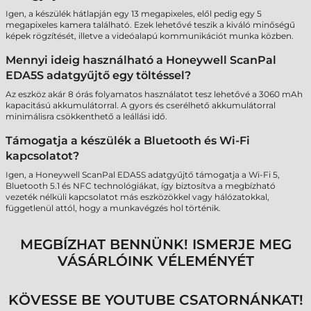
Igen, a készülék hátlapján egy 13 megapixeles, elől pedig egy 5
megapixeles kamera található. Ezek lehetővé teszik a kiváló minőségű
képek rögzítését, illetve a videóalapú kommunikációt munka közben.
Mennyi ideig használható a Honeywell ScanPal
EDA5S adatgyűjtő egy töltéssel?
Az eszköz akár 8 órás folyamatos használatot tesz lehetővé a 3060 mAh
kapacitású akkumulátorral. A gyors és cserélhető akkumulátorral
minimálisra csökkenthető a leállási idő.
Támogatja a készülék a Bluetooth és Wi-Fi
kapcsolatot?
Igen, a Honeywell ScanPal EDA5S adatgyűjtő támogatja a Wi-Fi 5,
Bluetooth 5.1 és NFC technológiákat, így biztosítva a megbízható
vezeték nélküli kapcsolatot más eszközökkel vagy hálózatokkal,
függetlenül attól, hogy a munkavégzés hol történik.
MEGBÍZHAT BENNÜNK! ISMERJE MEG
VÁSÁRLÓINK VÉLEMÉNYÉT
KÖVESSE BE YOUTUBE CSATORNÁNKAT!