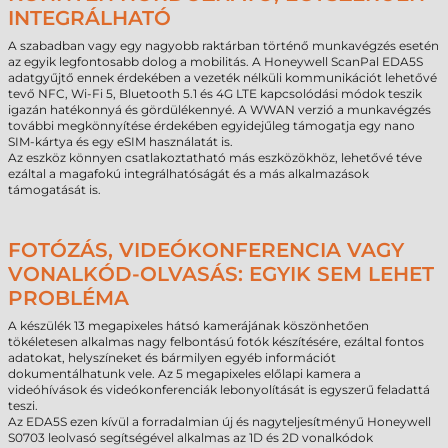
INTEGRÁLHATÓ
A szabadban vagy egy nagyobb raktárban történő munkavégzés esetén
az egyik legfontosabb dolog a mobilitás. A Honeywell ScanPal EDA5S
adatgyűjtő ennek érdekében a vezeték nélküli kommunikációt lehetővé
tevő NFC, Wi-Fi 5, Bluetooth 5.1 és 4G LTE kapcsolódási módok teszik
igazán hatékonnyá és gördülékennyé. A WWAN verzió a munkavégzés
további megkönnyítése érdekében egyidejűleg támogatja egy nano
SIM-kártya és egy eSIM használatát is.
Az eszköz könnyen csatlakoztatható más eszközökhöz, lehetővé téve
ezáltal a magafokú integrálhatóságát és a más alkalmazások
támogatását is.
FOTÓZÁS, VIDEÓKONFERENCIA VAGY
VONALKÓD-OLVASÁS: EGYIK SEM LEHET
PROBLÉMA
A készülék 13 megapixeles hátsó kamerájának köszönhetően
tökéletesen alkalmas nagy felbontású fotók készítésére, ezáltal fontos
adatokat, helyszíneket és bármilyen egyéb információt
dokumentálhatunk vele. Az 5 megapixeles előlapi kamera a
videóhívások és videókonferenciák lebonyolítását is egyszerű feladattá
teszi.
Az EDA5S ezen kívül a forradalmian új és nagyteljesítményű Honeywell
S0703 leolvasó segítségével alkalmas az 1D és 2D vonalkódok