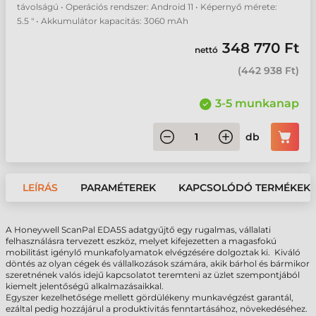
távolságú • Operációs rendszer: Android 11 • Képernyő mérete:
5.5 " • Akkumulátor kapacitás: 3060 mAh
348 770 Ft
nettó
(
442 938 Ft
)
3-5 munkanap
db
LEÍRÁS
PARAMÉTEREK
KAPCSOLÓDÓ TERMÉKEK
A Honeywell ScanPal EDA5S adatgyűjtő egy rugalmas, vállalati
felhasználásra tervezett eszköz, melyet kifejezetten a magasfokú
mobilitást igénylő munkafolyamatok elvégzésére dolgoztak ki. Kiváló
döntés az olyan cégek és vállalkozások számára, akik bárhol és bármikor
szeretnének valós idejű kapcsolatot teremteni az üzlet szempontjából
kiemelt jelentőségű alkalmazásaikkal.
Egyszer kezelhetősége mellett gördülékeny munkavégzést garantál,
ezáltal pedig hozzájárul a produktivitás fenntartásához, növekedéséhez.