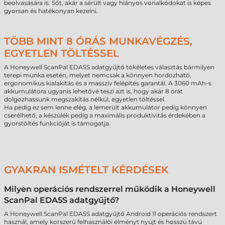
beolvasására is. Sőt, akár a sérült vagy hiányos vonalkódokat is képes
gyorsan és hatékonyan kezelni.
TÖBB MINT 8 ÓRÁS MUNKAVÉGZÉS,
EGYETLEN TÖLTÉSSEL
A Honeywell ScanPal EDA5S adatgyűjtő tökéletes választás bármilyen
terepi munka esetén, melyet nemcsak a könnyen hordozható,
ergonomikus kialakítás és a masszív felépítés garantál. A 3060 mAh-s
akkumulátora ugyanis lehetővé teszi azt is, hogy akár 8 órát
dolgozhassunk megszakítás nélkül, egyetlen töltéssel.
Ha pedig ez sem lenne elég, a lemerült akkumulátor pedig könnyen
cserélhető, a készülék pedig a maximális produktivitás érdekében a
gyorstöltés funkcióját is támogatja.
GYAKRAN ISMÉTELT KÉRDÉSEK
Milyen operációs rendszerrel működik a Honeywell
ScanPal EDA5S adatgyűjtő?
A Honeywell ScanPal EDA5S adatgyűjtő Android 11 operációs rendszert
használ, amely korszerű felhasználói élményt nyújt és hosszú távú