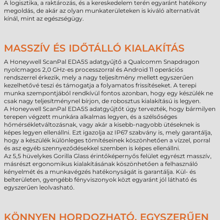
A logisztika, a raktározás, és a kereskedelem terén egyaránt hatékony
megoldás, de akár az olyan munkaterületeken is kiváló alternatívát
kínál, mint az egészségügy.
MASSZÍV ÉS IDŐTÁLLÓ KIALAKÍTÁS
A Honeywell ScanPal EDA5S adatgyűjtő a Qualcomm Snapdragon
nyolcmagos 2,0 GHz-es processzorral és Android 11 operációs
rendszerrel érkezik, mely a nagy teljesítmény mellett egyszerűen
kezelhetővé teszi és támogatja a folyamatos frissítéseket. A terepi
munka szempontjából rendkívül fontos azonban, hogy egy készülék ne
csak nagy teljesítménynel bírjon, de robosztus kialakítású is legyen.
A Honeywell ScanPal EDA5S adatgyűjtőt úgy tervezték, hogy bármilyen
terepen végzett munkára alkalmas legyen, és a szélsőséges
hőmérsékletváltozásnak, vagy akár a kisebb-nagyobb ütéseknek is
képes legyen ellenállni. Ezt igazolja az IP67 szabvány is, mely garantálja,
hogy a készülék különleges tömítéseinek köszönhetően a vízzel, porral
és asz egyéb szennyeződésekkel szemben is képes ellenállni.
Az 5,5 hüvelykes Gorilla Glass érintőképernyős felület egyrészt masszív,
másrészt ergonomikus kialakításának köszönhetően a felhasználó
kényelmét és a munkavégzés hatékonyságát is garantálja. Kül- és
belterületen, gyengébb fényviszonyok közt egyaránt jól látható és
egyszerűen leolvasható.
KÖNNYEN HORDOZHATÓ, EGYSZERŰEN