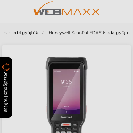
Ipari adatgyűjtők
Honeywell ScanPal EDA61K adatgyűjtő
Beszélgetés indítása