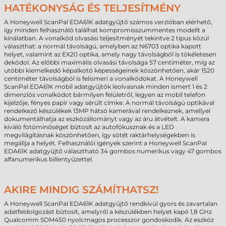
HATÉKONYSÁG ÉS TELJESÍTMÉNY
A Honeywell ScanPal EDA61K adatgyűjtő számos verzióban elérhető,
így minden felhasználó találhat kompromisszummentes modellt a
kínálatban. A vonalkód olvasási teljesítményét tekintve 2 típus közül
választhat: a normál távolságú, amelyben az N6703 optika kapott
helyet, valamint az EX20 optika, amely nagy távolságból is tökéletesen
dekódol. Az előbbi maximális olvasási távolsága 57 centiméter, míg az
utóbbi kiemelkedő képalkotó képességeinek köszönhetően, akár 1520
centiméter távolságból is felismeri a vonalkódokat. A Honeywell
ScanPal EDA61K mobil adatgyűjtők leolvasnak minden ismert 1 és 2
dimenziós vonalkódot bármilyen felületről, legyen az mobil telefon
kijelzője, fényes papír vagy sérült címke. A normál távolságú optikával
rendelkező készülékek 13MP hátsó kamerával rendelkeznek, amellyel
dokumentálhatja az eszközállományt vagy az áru átvételt. A kamera
kiváló fotóminőséget biztosít az autofókusznak és a LED
megvilágításnak köszönhetően, így sötét raktárhelységekben is
megállja a helyét. Felhasználói igények szerint a Honeywell ScanPal
EDA61K adatgyűjtő választható 34 gombos numerikus vagy 47 gombos
alfanumerikus billentyűzettel.
AKIRE MINDIG SZÁMÍTHATSZ!
A Honeywell ScanPal EDA61K adatgyűjtő rendkívül gyors és zavartalan
adatfeldolgozást biztosít, amelyről a készülékben helyet kapó 1,8 GHz
Qualcomm SDM450 nyolcmagos processzor gondoskodik. Az eszköz