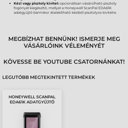
Kézi vagy pisztoly kivitel:
opcionálisan vásárolható pisztoly
fogónyél kiegészítő, mellyel a Honeywell ScanPal EDA61K
adatgyűjtő bármikor átalakítható kéziből pisztolyos kivitelre.
MEGBÍZHAT BENNÜNK! ISMERJE MEG
VÁSÁRLÓINK VÉLEMÉNYÉT
KÖVESSE BE YOUTUBE CSATORNÁNKAT!
LEGUTÓBB MEGTEKINTETT TERMÉKEK
HONEYWELL SCANPAL
EDA61K ADATGYŰJTŐ