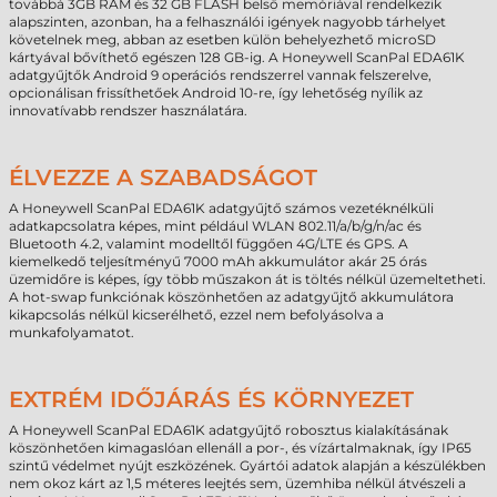
továbbá 3GB RAM és 32 GB FLASH belső memóriával rendelkezik
alapszinten, azonban, ha a felhasználói igények nagyobb tárhelyet
követelnek meg, abban az esetben külön behelyezhető microSD
kártyával bővíthető egészen 128 GB-ig. A Honeywell ScanPal EDA61K
adatgyűjtők Android 9 operációs rendszerrel vannak felszerelve,
opcionálisan frissíthetőek Android 10-re, így lehetőség nyílik az
innovatívabb rendszer használatára.
ÉLVEZZE A SZABADSÁGOT
A Honeywell ScanPal EDA61K adatgyűjtő számos vezetéknélküli
adatkapcsolatra képes, mint például WLAN 802.11/a/b/g/n/ac és
Bluetooth 4.2, valamint modelltől függően 4G/LTE és GPS. A
kiemelkedő teljesítményű 7000 mAh akkumulátor akár 25 órás
üzemidőre is képes, így több műszakon át is töltés nélkül üzemeltetheti.
A hot-swap funkciónak köszönhetően az adatgyűjtő akkumulátora
kikapcsolás nélkül kicserélhető, ezzel nem befolyásolva a
munkafolyamatot.
EXTRÉM IDŐJÁRÁS ÉS KÖRNYEZET
A Honeywell ScanPal EDA61K adatgyűjtő robosztus kialakításának
köszönhetően kimagaslóan ellenáll a por-, és vízártalmaknak, így IP65
szintű védelmet nyújt eszközének. Gyártói adatok alapján a készülékben
nem okoz kárt az 1,5 méteres leejtés sem, üzemhiba nélkül átvészeli a