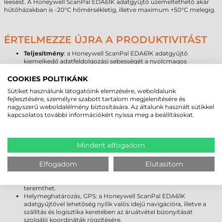
leesést. A Honeywell ScanPal EDA61K adatgyűjtő üzemeltethető akár
hűtőházakban is -20°C hőmérsékletig, illetve maximum +50°C melegig.
ÉRTELMEZZE ÚJRA A PRODUKTIVITÁST
Teljesítmény
: a Honeywell ScanPal EDA61K adatgyűjtő
kiemelkedő adatfeldolgozási sebességét a nyolcmagos
Qualcomm 1,8 GHz-es processzor biztosítja. A készülékben 3 GB
RAM és 32 GB Flash memória található, amely opcionálisan
COOKIES POLITIKÁNK
memória kártyával 128 GB-ig bővíthető. A kiemelkedő
Sütiket használunk látogatóink elemzésére, weboldalunk
teljesítményű 7000 mAh cserélhető akkumulátor, a kétféle
fejlesztésére, személyre szabott tartalom megjelenítésére és
billentyűzet (34 gombos numerikus, 47 gombos alfanumerikus)
nagyszerű weboldalélmény biztosítására. Az általunk használt sütikkel
kompromisszummentes választást biztosít.
kapcsolatos további információkért nyissa meg a beállításokat.
Kamera
: modelltől függően elérhető 13 MP-es hátlapi kamera,
amellyel rossz fényviszonyok mellett is kiváló dokumentációt
biztosít.
Robusztusság
: a Honeywell ScanPal EDA61K adatgyűjtő ellenáll
Mindent elfogadom
1,5 méter magasságból való leejtésnek, valamint IP65 szintű
tokozással véd a szálló por és ráfröccsenő víz ellen.
Elfogadom
Elutasítom
Kapcsolat
: az adatgyűjtőjében a legújabb vezeték nélküli
technológiák (Bluetooth; Wi-Fi; 4G/LTE - modelltől függően!)
állnak rendelkezésre, amelyekkel bárhol és bármikor kapcsolatot
teremthet.
Helymeghatározás, GPS: a Honeywell ScanPal EDA61K
adatgyűjtővel lehetőség nyílik valós idejű navigációra, illetve a
szállítás és logisztika keretében az áruátvétel bizonyítását
szolgáló koordináták rögzítésére.