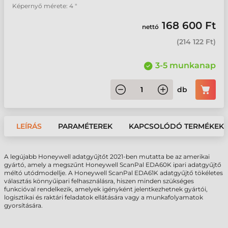
Képernyő mérete: 4 "
168 600 Ft
nettó
(
214 122 Ft
)
3-5 munkanap
db
LEÍRÁS
PARAMÉTEREK
KAPCSOLÓDÓ TERMÉKEK
A legújabb Honeywell adatgyűjtőt 2021-ben mutatta be az amerikai
gyártó, amely a megszűnt Honeywell ScanPal EDA60K ipari adatgyűjtő
méltó utódmodellje. A Honeywell ScanPal EDA61K adatgyűjtő tökéletes
választás könnyűipari felhasználásra, hiszen minden szükséges
funkcióval rendelkezik, amelyek igényként jelentkezhetnek gyártói,
logisztikai és raktári feladatok ellátására vagy a munkafolyamatok
gyorsítására.