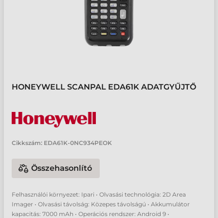
HONEYWELL SCANPAL EDA61K ADATGYŰJTŐ
Cikkszám:
EDA61K-0NC934PEOK
Összehasonlító
Felhasználói környezet: Ipari • Olvasási technológia: 2D Area
Imager • Olvasási távolság: Közepes távolságú • Akkumulátor
kapacitás: 7000 mAh • Operációs rendszer: Android 9 •