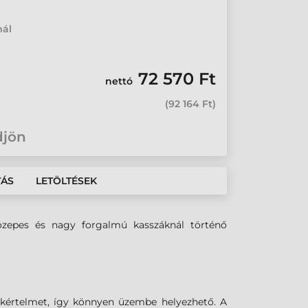
mál
72 570 Ft
nettó
(
92 164 Ft
)
djön
TÁS
LETÖLTÉSEK
 közepes és nagy forgalmú kasszáknál történő
akértelmet, így könnyen üzembe helyezhető. A