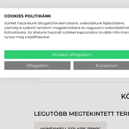
COOKIES POLITIKÁNK
Sütiket használunk látogatóink elemzésére, weboldalunk fejlesztésére,
Rucska Dániel
személyre szabott tartalom megjelenítésére és nagyszerű weboldalélm
2026-05-29
biztosítására. Az általunk használt sütikkel kapcsolatos további informác
nyissa meg a beállításokat.
Mindent elfogadom
Elfogadom
Elutasítom
Rendben volt a rendelésem
Olvass tovább
K
LEGUTÓBB MEGTEKINTETT TE