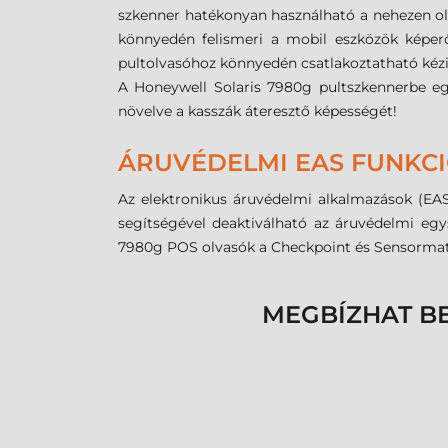
szkenner hatékonyan használható a nehezen olv
könnyedén felismeri a mobil eszközök képerő
pultolvasóhoz könnyedén csatlakoztatható kézi
A Honeywell Solaris 7980g pultszkennerbe eg
növelve a kasszák áteresztő képességét!
ÁRUVÉDELMI EAS FUNKC
Az elektronikus áruvédelmi alkalmazások (EAS
segítségével deaktiválható az áruvédelmi egy
7980g POS olvasók a Checkpoint és Sensormatic
MEGBÍZHAT B