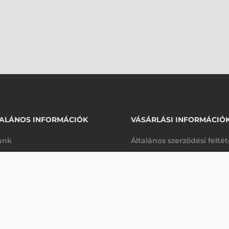
ALÁNOS INFORMÁCIÓK
VÁSÁRLÁSI INFORMÁCIÓ
unk
Általános szerződési felté
rhetőségek
Adatkezelési tájékoztató
ONALKÓDOLVASÓ
arancia
Szállítási és fizetési feltét
Érdeklődjön
K
Jogi nyilatkozat
káink
Elállás a szerződéstől
k végleges törlése
Utalásos fizetési lehetősé