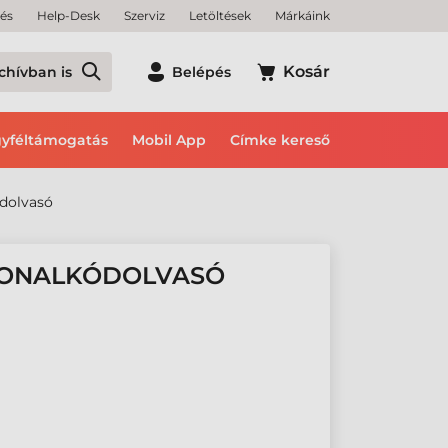
tés
Help-Desk
Szerviz
Letöltések
Márkáink
Kosár
chívban is
Belépés
yféltámogatás
Mobil App
Címke kereső
ódolvasó
VONALKÓDOLVASÓ