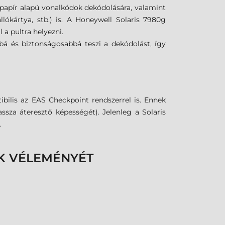
 papír alapú vonalkódok dekódolására, valamint
ókártya, stb.) is. A Honeywell Solaris 7980g
a pultra helyezni.
á és biztonságosabbá teszi a dekódolást, így
bilis az EAS Checkpoint rendszerrel is. Ennek
sza áteresztő képességét). Jelenleg a Solaris
.
K VÉLEMÉNYÉT