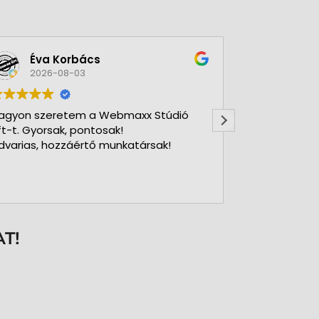
Éva Korbács
A bol
2026-08-03
2026-
agyon szeretem a Webmaxx Stúdió
Gyors precíz
ft-t. Gyorsak, pontosak!
dvarias, hozzáértő munkatársak!
T!