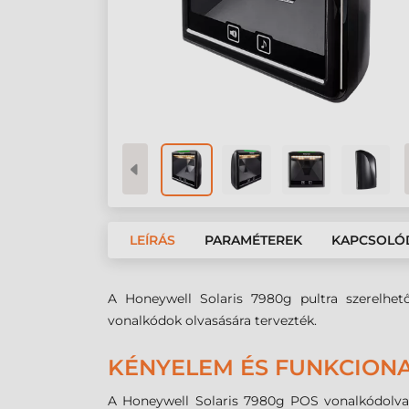
LEÍRÁS
PARAMÉTEREK
KAPCSOLÓ
A Honeywell Solaris 7980g pultra szerelhető
vonalkódok olvasására tervezték.
KÉNYELEM ÉS FUNKCIONA
A Honeywell Solaris 7980g POS vonalkódolvas