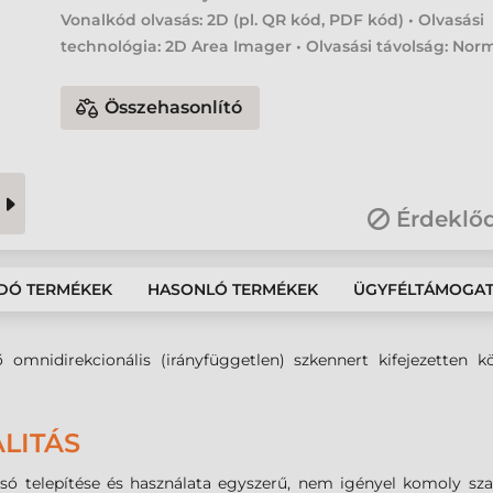
Vonalkód olvasás: 2D (pl. QR kód, PDF kód) • Olvasási
technológia: 2D Area Imager • Olvasási távolság: Nor
Összehasonlító
Érdeklő
DÓ TERMÉKEK
HASONLÓ TERMÉKEK
ÜGYFÉLTÁMOGA
 omnidirekcionális (irányfüggetlen) szkennert kifejezetten
LITÁS
ó telepítése és használata egyszerű, nem igényel komoly sz