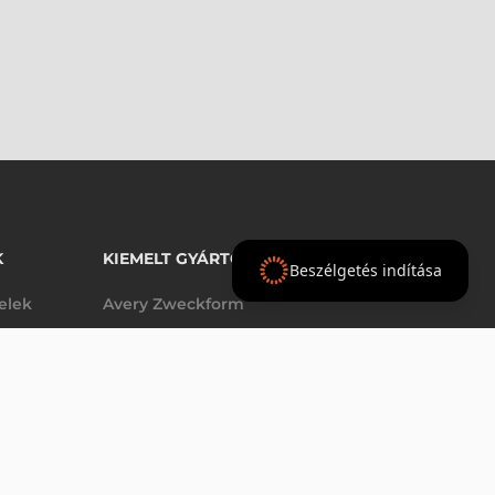
K
KIEMELT GYÁRTÓINK
Beszélgetés indítása
telek
Avery Zweckform
Datalogic
72 570 Ft
nettó
elek
Epson
(
92 164 Ft
)
Godex
Tezeko
g
TSC