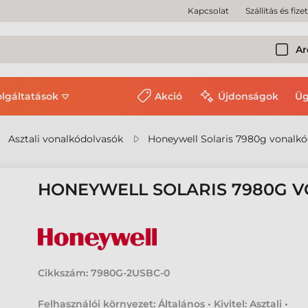
Kapcsolat
Szállítás és fize
Ar
olgáltatások
Akció
Újdonságok
Üg
Asztali vonalkódolvasók
Honeywell Solaris 7980g vonalk
HONEYWELL SOLARIS 7980G 
Cikkszám:
7980G-2USBC-0
Felhasználói környezet: Általános • Kivitel: Asztali •