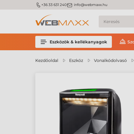
m_phone
m_email
+36 33 631 240
info@webmaxx.hu
Eszközök & kellékanyagok
Sz
Kezdőoldal
Eszköz
Vonalkódolvasó