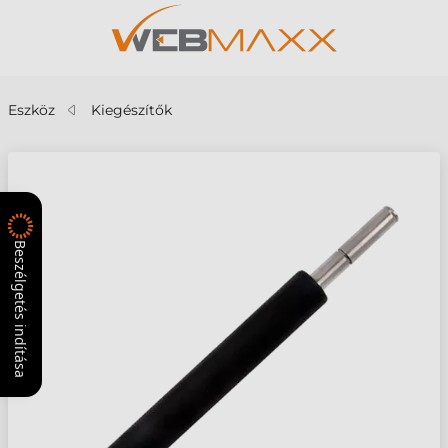
Eszköz
Kiegészítők
Beszélgetés indítása