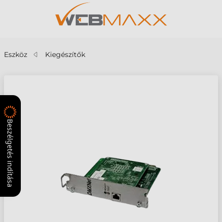
Eszköz
Kiegészítők
Beszélgetés indítása