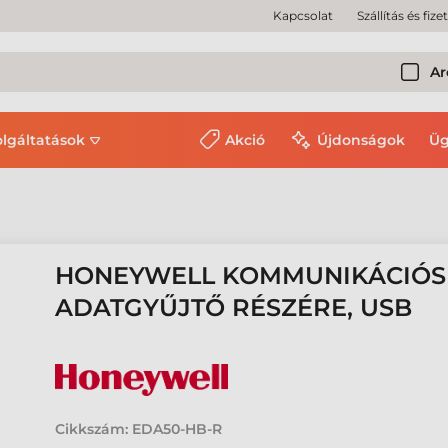
Kapcsolat
Szállítás és fize
Ar
olgáltatások
Akció
Újdonságok
Üg
HONEYWELL KOMMUNIKÁCIÓS D
ADATGYŰJTŐ RÉSZÉRE, USB
Cikkszám:
EDA50-HB-R