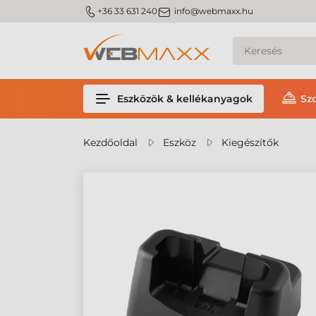
m_phone
m_email
+36 33 631 240
info@webmaxx.hu
Eszközök & kellékanyagok
Sz
Kezdőoldal
Eszköz
Kiegészítők