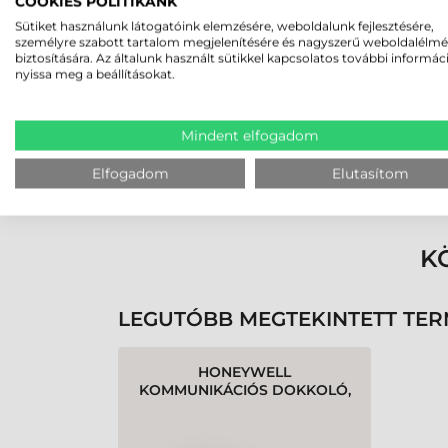
COOKIES POLITIKÁNK
Rucska Dániel
2026-05-29
Sütiket használunk látogatóink elemzésére, weboldalunk fejlesztésére,
személyre szabott tartalom megjelenítésére és nagyszerű weboldalélm
biztosítására. Az általunk használt sütikkel kapcsolatos további informác
nyissa meg a beállításokat.
Mindent elfogadom
Rendben volt a rendelésem
Elfogadom
Elutasítom
Olvass tovább
K
LEGUTÓBB MEGTEKINTETT TE
HONEYWELL
KOMMUNIKÁCIÓS DOKKOLÓ,
TÖLTŐ, 1 ADATGYŰJTŐ
RÉSZÉRE, USB