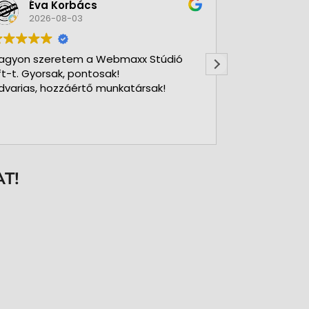
Éva Korbács
A bol
2026-08-03
2026-
agyon szeretem a Webmaxx Stúdió
Gyors precíz
ft-t. Gyorsak, pontosak!
dvarias, hozzáértő munkatársak!
T!