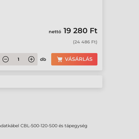
19 280 Ft
nettó
(
24 486 Ft
)
VÁSÁRLÁS
db
(adatkábel CBL-500-120-S00 és tápegység