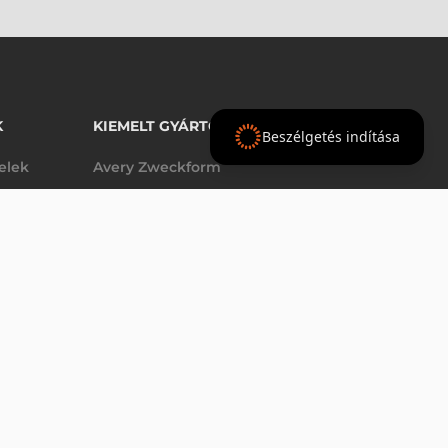
K
KIEMELT GYÁRTÓINK
Beszélgetés indítása
telek
Avery Zweckform
Datalogic
elek
Epson
VÁSÁRLÁS
db
Godex
Tezeko
g
TSC
Zebra