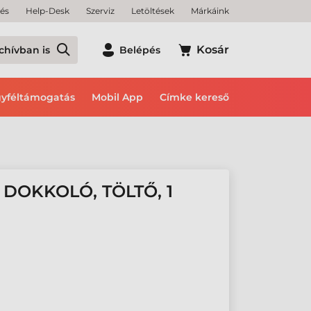
tés
Help-Desk
Szerviz
Letöltések
Márkáink
Kosár
chívban is
Belépés
yféltámogatás
Mobil App
Címke kereső
OKKOLÓ, TÖLTŐ, 1