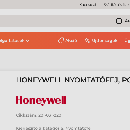
Kapcsolat
Szállítás és fize
Ar
olgáltatások
Akció
Újdonságok
Üg
HONEYWELL NYOMTATÓFEJ, PC2
Cikkszám:
201-031-220
Kiegészítő alkategória: Nyomtatófej