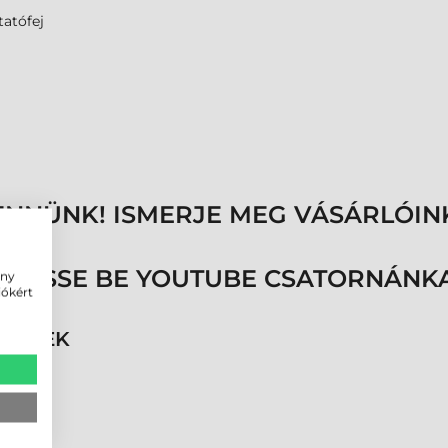
atófej
ENNÜNK! ISMERJE MEG VÁSÁRLÓIN
ÖVESSE BE YOUTUBE CSATORNÁNKA
ény
iókért
RMÉKEK