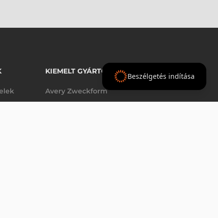
K
KIEMELT GYÁRTÓINK
Beszélgetés indítása
telek
Avery Zweckform
Datalogic
elek
Epson
VÁSÁRLÁS
db
Godex
Tezeko
g
TSC
Zebra