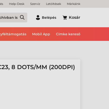
tés
Help-Desk
Szerviz
Letöltések
Márkáink
Kosár
chívban is
Belépés
yféltámogatás
Mobil App
Címke kereső
3, 8 DOTS/MM (200DPI)