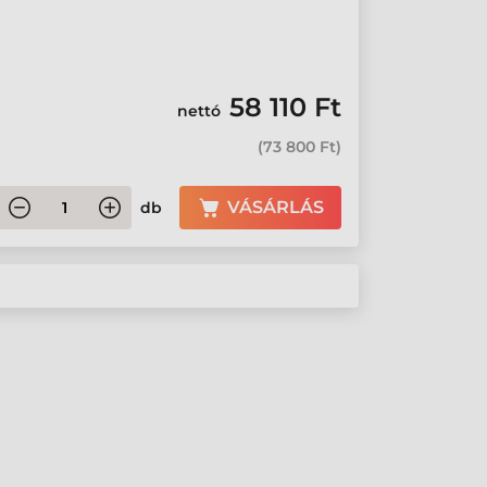
58 110 Ft
nettó
(
73 800 Ft
)
VÁSÁRLÁS
db