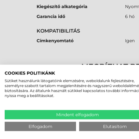
Kiegészítő alkategória
Nyomt
Garancia idő
6 hó
KOMPATIBILITÁS
Címkenyomtató
Igen
MEGBÍZHAT B
COOKIES POLITIKÁNK
Sütiket használunk látogatóink elemzésére, weboldalunk fejlesztésére,
K
személyre szabott tartalom megjelenítésére és nagyszerű weboldalélm
biztosítására. Az általunk használt sütikkel kapcsolatos további informác
nyissa meg a beállításokat.
LEGUTÓBB MEGTEKINTETT TE
Mindent elfogadom
HONEYWELL NYOMTATÓFEJ,
Elfogadom
Elutasítom
PC23, 8 DOTS/MM (200DPI)