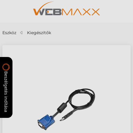
Eszköz
Kiegészítők
Beszélgetés indítása