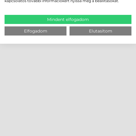
kapcsolatos további információkért nyissa meg a beállításokat.
Mindent elfogadom
Elfogadom
Elutasítom