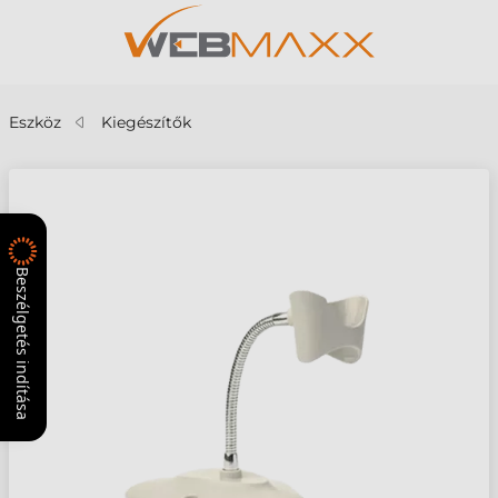
Eszköz
Kiegészítők
Beszélgetés indítása