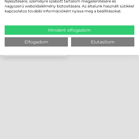
fejlesztésére, személyre szabott tartalom megjelenítésére és
nagyszerű weboldalélmény biztosítására. Az általunk használt sütikkel
kapcsolatos további információkért nyissa meg a beállításokat.
Mindent elfogadom
Elfogadom
Elutasítom