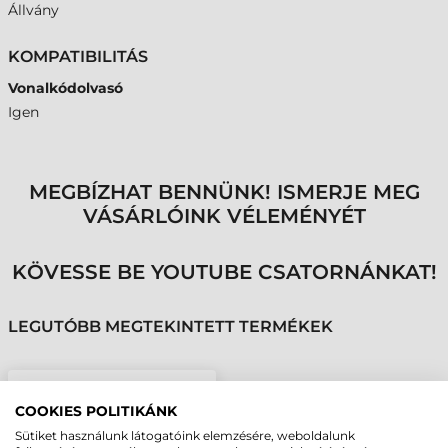
Állvány
KOMPATIBILITÁS
Vonalkódolvasó
Igen
MEGBÍZHAT BENNÜNK! ISMERJE MEG
VÁSÁRLÓINK VÉLEMÉNYÉT
KÖVESSE BE YOUTUBE CSATORNÁNKAT!
LEGUTÓBB MEGTEKINTETT TERMÉKEK
SYMBOL (MOTOROLA)
COOKIES POLITIKÁNK
ÁLLVÁNY, FEHÉR, LS1203
Sütiket használunk látogatóink elemzésére, weboldalunk