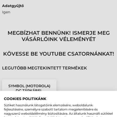
Adatgyűjtő
Igen
MEGBÍZHAT BENNÜNK! ISMERJE MEG
VÁSÁRLÓINK VÉLEMÉNYÉT
KÖVESSE BE YOUTUBE CSATORNÁNKAT!
LEGUTÓBB MEGTEKINTETT TERMÉKEK
SYMBOL (MOTOROLA)
DC TÁPKÁBEL,
SAC9000-4000R
COOKIES POLITIKÁNK
TÖLTŐHÖZ
Sütiket használunk látogatóink elemzésére, weboldalunk
fejlesztésére, személyre szabott tartalom megjelenítésére és
nagyszerű weboldalélmény biztosítására. Az általunk használt sütikkel