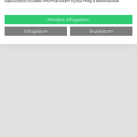
kapcsolatos további információkért nyissa meg a beállításokat.
Mindent elfogadom
Elfogadom
Elutasítom