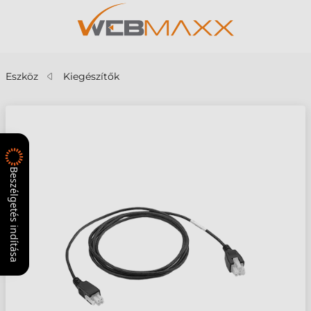
Eszköz
Kiegészítők
Beszélgetés indítása