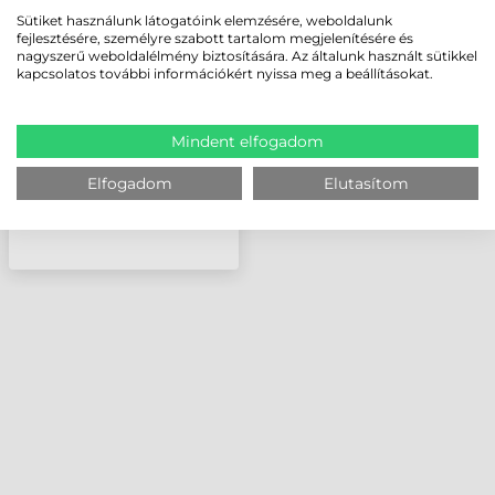
SYMBOL (MOTOROLA)
Sütiket használunk látogatóink elemzésére, weboldalunk
KOMMUNIKÁCIÓS
fejlesztésére, személyre szabott tartalom megjelenítésére és
DOKKOLÓ, TÖLTŐ,
nagyszerű weboldalélmény biztosítására. Az általunk használt sütikkel
FEKETE
kapcsolatos további információkért nyissa meg a beállításokat.
Mindent elfogadom
Elfogadom
Elutasítom