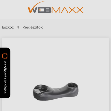
Eszköz
Kiegészítők
Beszélgetés indítása