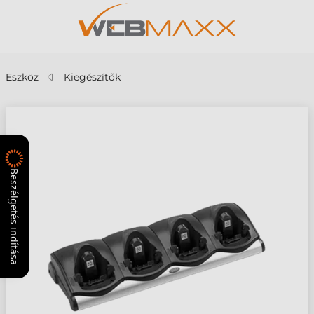
Eszköz
Kiegészítők
Beszélgetés indítása