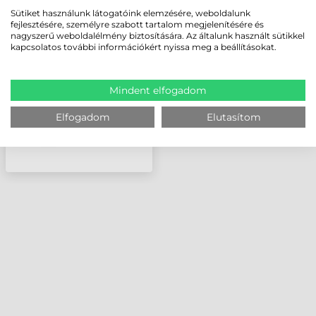
SYMBOL (MOTOROLA)
Sütiket használunk látogatóink elemzésére, weboldalunk
TÖLTŐ, 4 ADATGYŰJTŐ
fejlesztésére, személyre szabott tartalom megjelenítésére és
RÉSZÉRE
nagyszerű weboldalélmény biztosítására. Az általunk használt sütikkel
kapcsolatos további információkért nyissa meg a beállításokat.
Mindent elfogadom
Elfogadom
Elutasítom