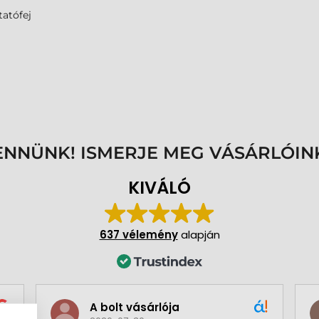
atófej
ENNÜNK! ISMERJE MEG VÁSÁRLÓIN
KIVÁLÓ
637 vélemény
alapján
A bolt vásárlója