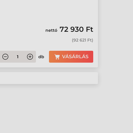
72 930 Ft
nettó
(
92 621 Ft
)
VÁSÁRLÁS
db