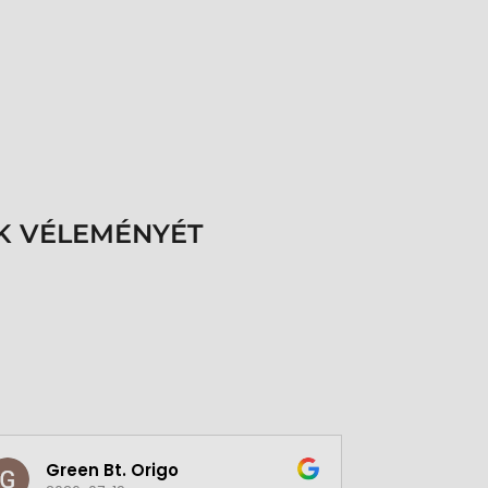
K VÉLEMÉNYÉT
Green Bt. Origo
Pécsi