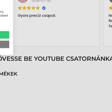
2026-07-30
ény
Gyors precíz csapat.
N
iókért
R
f
ÖVESSE BE YOUTUBE CSATORNÁNKA
RMÉKEK