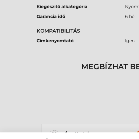
Kiegészítő alkategória
Nyomt
Garancia idő
6 hó
KOMPATIBILITÁS
Címkenyomtató
Igen
MEGBÍZHAT B
Éva Korbács