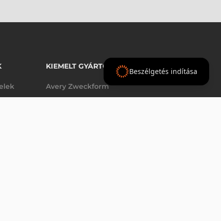
K
KIEMELT GYÁRTÓINK
Beszélgetés indítása
telek
Avery Zweckform
Datalogic
elek
Epson
VÁSÁRLÁS
db
Godex
Tezeko
g
TSC
Zebra