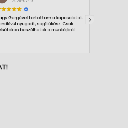
2026-07-19
2026-
agy Gergővel tartottam a kapcsolatot.
Minden rendb
endkívül nyugodt, segítőkész. Csak
elsőfokon beszélhetek a munkájáról.
T!