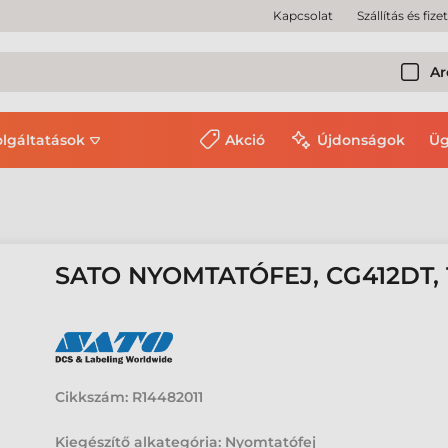
Kapcsolat
Szállítás és fize
Ar
olgáltatások
Akció
Újdonságok
Üg
SATO NYOMTATÓFEJ, CG412DT, 
Cikkszám:
R14482011
Kiegészítő alkategória: Nyomtatófej