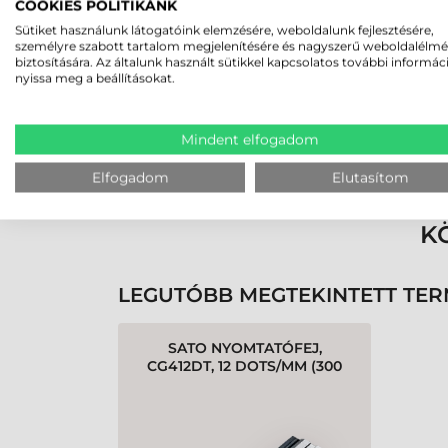
2026-08-03
COOKIES POLITIKÁNK
Sütiket használunk látogatóink elemzésére, weboldalunk fejlesztésére,
személyre szabott tartalom megjelenítésére és nagyszerű weboldalélm
Nagyon szeretem a Webmaxx Stúdió
biztosítására. Az általunk használt sütikkel kapcsolatos további informác
nyissa meg a beállításokat.
kapcsolódó
Kft-t. Gyorsak, pontosak!
tvert
Udvarias, hozzáértő munkatársak!
iótól. A
Mindent elfogadom
t segítettek
Elfogadom
Elutasítom
ndben és
a nyomtatót
K
vert. Pár
ártya
en meg
LEGUTÓBB MEGTEKINTETT TE
tóval. A
kre azonnal
SATO NYOMTATÓFEJ,
. Pontos,
CG412DT, 12 DOTS/MM (300
ársak.
DPI)
ésüket.