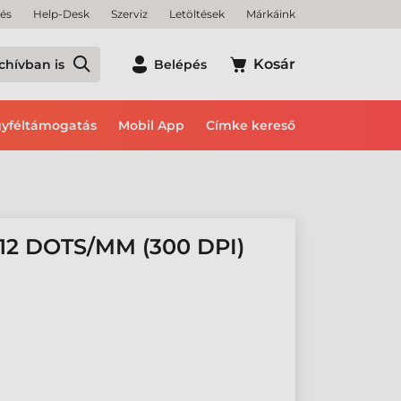
tés
Help-Desk
Szerviz
Letöltések
Márkáink
Kosár
chívban is
Belépés
yféltámogatás
Mobil App
Címke kereső
12 DOTS/MM (300 DPI)