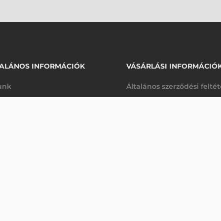
ALÁNOS INFORMÁCIÓK
VÁSÁRLÁSI INFORMÁCIÓ
unk
Általános szerződési felté
rhetőségek
Adatkezelési tájékoztató
72 930 Ft
2 DOTS/MM (300 DPI)
nettó
arancia
Szállítási és fizetési feltét
sre
(
92 621 Ft
)
K
Jogi nyilatkozat
káink
Elállás a szerződéstől
k végleges törlése
Utalásos fizetési lehetősé
p-Desk
Legyen viszonteladónk