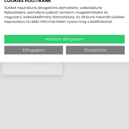
COOKIES POLITIKÁNK
SATO NYOMTATÓFEJ,
Sütiket használunk látogatóink elemzésére, weboldalunk
MB400I, 8 DOTS/MM
fejlesztésére, személyre szabott tartalom megjelenítésére és
nagyszerű weboldalélmény biztosítására. Az általunk használt sütikkel
(203 DPI)
kapcsolatos további információkért nyissa meg a beállításokat.
Mindent elfogadom
Elfogadom
Elutasítom