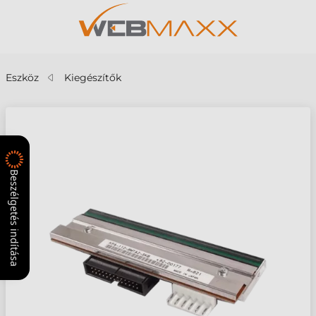
Eszköz
Kiegészítők
Beszélgetés indítása