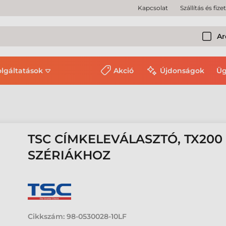
Kapcsolat
Szállítás és fize
Ar
olgáltatások
Akció
Újdonságok
Üg
TSC CÍMKELEVÁLASZTÓ, TX20
SZÉRIÁKHOZ
Cikkszám:
98-0530028-10LF