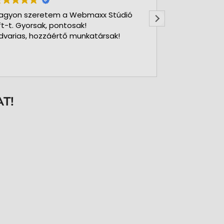
agyon szeretem a Webmaxx Stúdió
Gyors precíz
ft-t. Gyorsak, pontosak!
dvarias, hozzáértő munkatársak!
T!