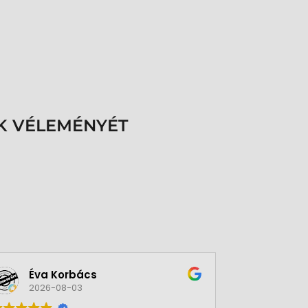
K VÉLEMÉNYÉT
Éva Korbács
A bol
2026-08-03
2026-