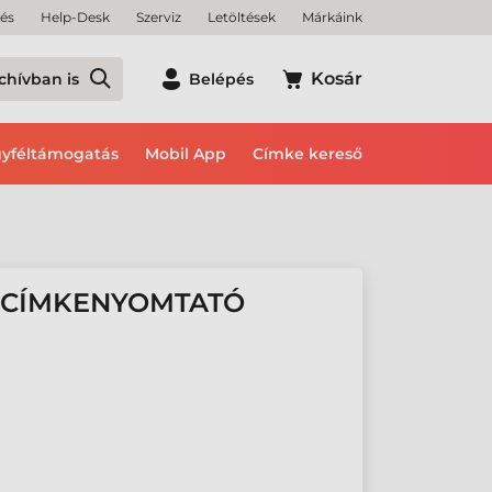
tés
Help-Desk
Szerviz
Letöltések
Márkáink
Kosár
chívban is
Belépés
yféltámogatás
Mobil App
Címke kereső
0 CÍMKENYOMTATÓ