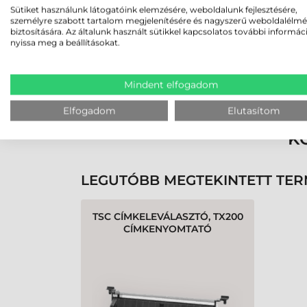
Sütiket használunk látogatóink elemzésére, weboldalunk fejlesztésére,
személyre szabott tartalom megjelenítésére és nagyszerű weboldalélm
biztosítására. Az általunk használt sütikkel kapcsolatos további informác
nyissa meg a beállításokat.
Rendben volt a rendelésem
Olvass tovább
Mindent elfogadom
Elfogadom
Elutasítom
K
LEGUTÓBB MEGTEKINTETT TE
TSC CÍMKELEVÁLASZTÓ, TX200
CÍMKENYOMTATÓ
SZÉRIÁKHOZ