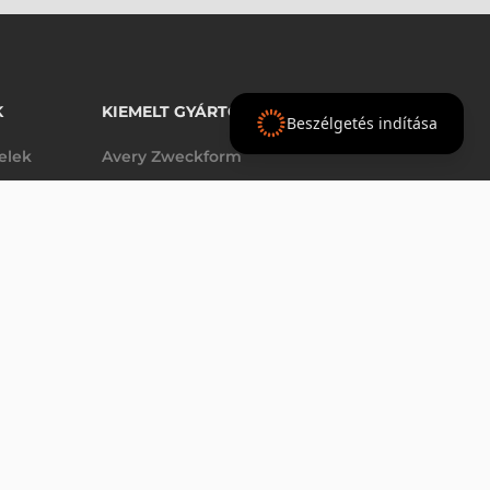
K
KIEMELT GYÁRTÓINK
Beszélgetés indítása
telek
Avery Zweckform
Datalogic
elek
Epson
VÁSÁRLÁS
db
Godex
Tezeko
g
TSC
Zebra