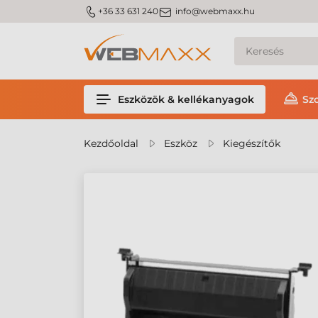
m_phone
m_email
+36 33 631 240
info@webmaxx.hu
Eszközök & kellékanyagok
Sz
Kezdőoldal
Eszköz
Kiegészítők