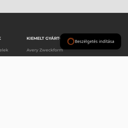
K
KIEMELT GYÁRTÓINK
Beszélgetés indítása
telek
Avery Zweckform
Datalogic
elek
Epson
VÁSÁRLÁS
db
Godex
Tezeko
g
TSC
Zebra