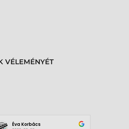
K VÉLEMÉNYÉT
Éva Korbács
A bol