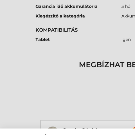
Garancia idő akkumulátorra
3 hó
Kiegészítő alkategória
Akkum
KOMPATIBILITÁS
Tablet
Igen
MEGBÍZHAT B
Rucska Dániel