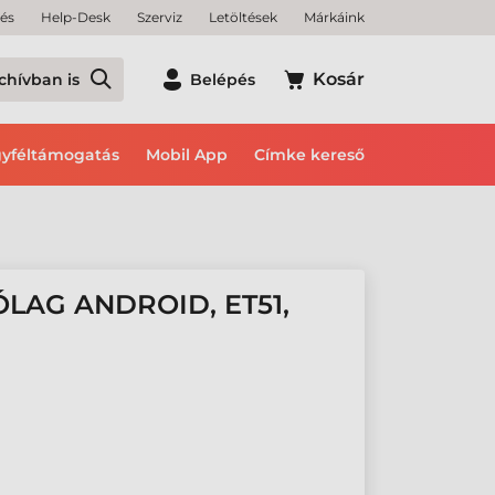
tés
Help-Desk
Szerviz
Letöltések
Márkáink
Kosár
chívban is
Belépés
yféltámogatás
Mobil App
Címke kereső
LAG ANDROID, ET51,
H