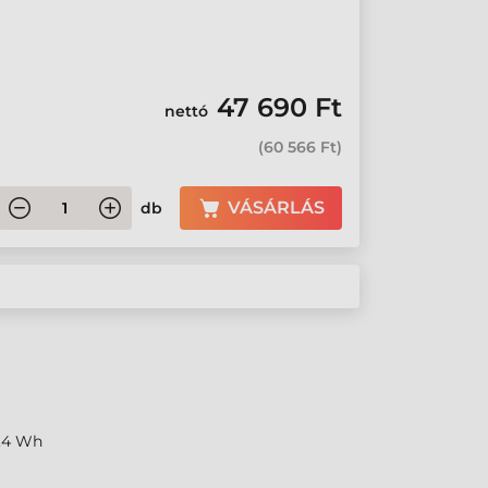
47 690 Ft
nettó
(
60 566 Ft
)
VÁSÁRLÁS
db
4,4 Wh