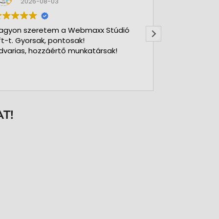
2026-08-03
2026-
agyon szeretem a Webmaxx Stúdió
Gyors precíz
ft-t. Gyorsak, pontosak!
dvarias, hozzáértő munkatársak!
T!