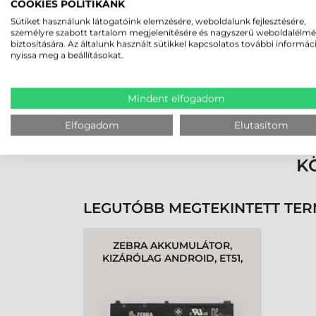
2026-05-29
COOKIES POLITIKÁNK
Sütiket használunk látogatóink elemzésére, weboldalunk fejlesztésére,
személyre szabott tartalom megjelenítésére és nagyszerű weboldalélm
biztosítására. Az általunk használt sütikkel kapcsolatos további informác
nyissa meg a beállításokat.
Mindent elfogadom
Rendben volt a rendelésem
Olvass tovább
Elfogadom
Elutasítom
K
LEGUTÓBB MEGTEKINTETT TE
ZEBRA AKKUMULÁTOR,
KIZÁRÓLAG ANDROID, ET51,
ET56, 6440 MAH, 3,8 V, 24,4
WH