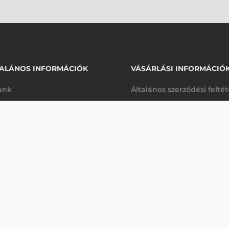
ALÁNOS INFORMÁCIÓK
VÁSÁRLÁSI INFORMÁCIÓ
unk
Általános szerződési felté
rhetőségek
Adatkezelési tájékoztató
47 690 Ft
ZEBRA AKKUMULÁTOR, KIZÁRÓLAG ANDROID, ET51, ET56, 6440 MAH, 3,8 V, 24,4 WH
nettó
arancia
Szállítási és fizetési feltét
<5 db
(
60 566 Ft
)
K
Jogi nyilatkozat
káink
Elállás a szerződéstől
k végleges törlése
Utalásos fizetési lehetősé
p-Desk
Legyen viszonteladónk