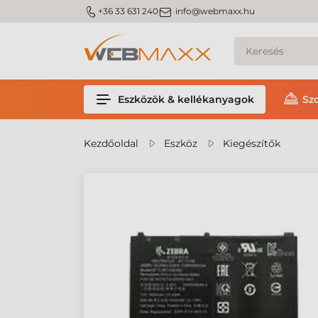
m_phone
m_email
+36 33 631 240
info@webmaxx.hu
Eszközök & kellékanyagok
Sz
Kezdőoldal
Eszköz
Kiegészítők