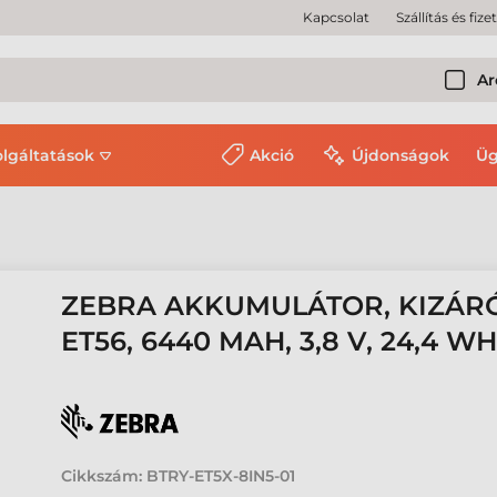
Kapcsolat
Szállítás és fize
Ar
olgáltatások
Akció
Újdonságok
Üg
ZEBRA AKKUMULÁTOR, KIZÁRÓ
ET56, 6440 MAH, 3,8 V, 24,4 W
Cikkszám:
BTRY-ET5X-8IN5-01