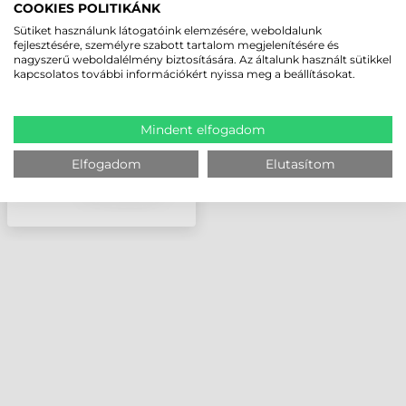
COOKIES POLITIKÁNK
ZEBRA KÁBEL, USB,
1,82M, EGYENES ZQ500
Sütiket használunk látogatóink elemzésére, weboldalunk
fejlesztésére, személyre szabott tartalom megjelenítésére és
MOBILNYOMTATÓ-PC,
nagyszerű weboldalélmény biztosítására. Az általunk használt sütikkel
VAGY ZQ500 1-ES
kapcsolatos további információkért nyissa meg a beállításokat.
DOKKOLÓ-PC KÖZÖTTI
ADATÁTVI
Mindent elfogadom
Elfogadom
Elutasítom