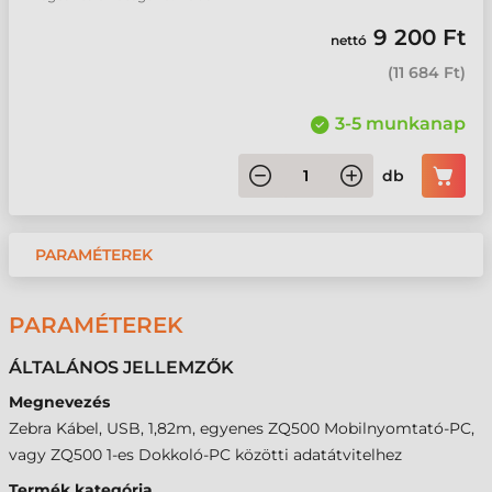
9 200 Ft
nettó
(
11 684 Ft
)
3-5 munkanap
db
PARAMÉTEREK
PARAMÉTEREK
ÁLTALÁNOS JELLEMZŐK
Megnevezés
Zebra Kábel, USB, 1,82m, egyenes ZQ500 Mobilnyomtató-PC,
vagy ZQ500 1-es Dokkoló-PC közötti adatátvitelhez
Termék kategória