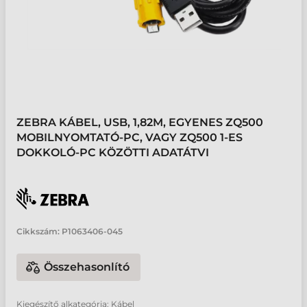
ZEBRA KÁBEL, USB, 1,82M, EGYENES ZQ500
MOBILNYOMTATÓ-PC, VAGY ZQ500 1-ES
DOKKOLÓ-PC KÖZÖTTI ADATÁTVI
Cikkszám:
P1063406-045
Összehasonlító
Kiegészítő alkategória: Kábel