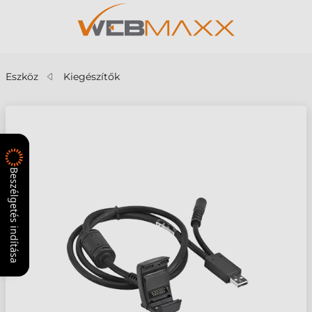
Eszköz
Kiegészítők
Beszélgetés indítása