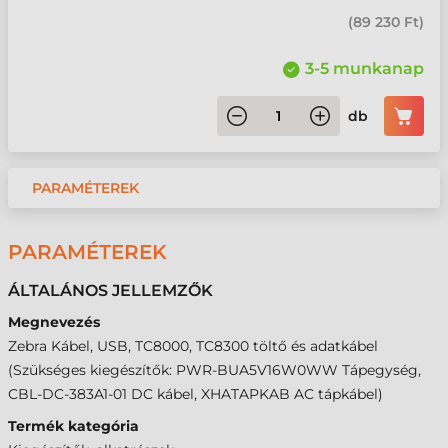
(
89 230 Ft
)
3-5 munkanap
db
PARAMÉTEREK
PARAMÉTEREK
ÁLTALÁNOS JELLEMZŐK
Megnevezés
Zebra Kábel, USB, TC8000, TC8300 töltő és adatkábel
(Szükséges kiegészítők: PWR-BUA5V16W0WW Tápegység,
CBL-DC-383A1-01 DC kábel, XHATAPKAB AC tápkábel)
Termék kategória