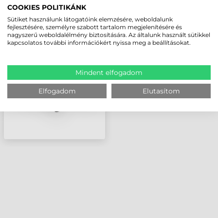
COOKIES POLITIKÁNK
Sütiket használunk látogatóink elemzésére, weboldalunk
ZEBRA KÁBEL, USB,
fejlesztésére, személyre szabott tartalom megjelenítésére és
TÖLTŐ ÉS ADATKÁBE
nagyszerű weboldalélmény biztosítására. Az általunk használt sütikkel
kapcsolatos további információkért nyissa meg a beállításokat.
Mindent elfogadom
Elfogadom
Elutasítom