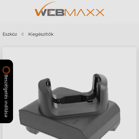
Eszköz
Kiegészítők
Beszélgetés indítása