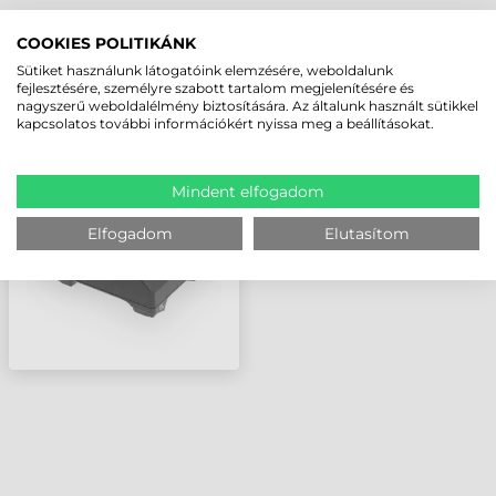
LEGUTÓBB MEGTEKINTETT TERMÉKEK
COOKIES POLITIKÁNK
Sütiket használunk látogatóink elemzésére, weboldalunk
fejlesztésére, személyre szabott tartalom megjelenítésére és
nagyszerű weboldalélmény biztosítására. Az általunk használt sütikkel
ZEBRA
kapcsolatos további információkért nyissa meg a beállításokat.
KOMMUNIKÁCIÓS
DOKKOLÓ, USB-C
Mindent elfogadom
Elfogadom
Elutasítom