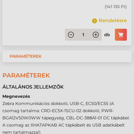
(
141 135 Ft
)
Rendelésre
db
PARAMÉTEREK
PARAMÉTEREK
ÁLTALÁNOS JELLEMZŐK
Megnevezés
Zebra Kommunikációs dokkoló, USB-C, EC50/EC55 (A
csomag tartalma: CRD-EC5X-1SCU-02 dokkoló, PWR-
BGA12V50W0WW tápegység, CBL-DC-388A1-01 DC tápkábel.
A csomag az XHATAPKAB AC tápkábelt és USB adatkábelt
nem tartalmazza!)