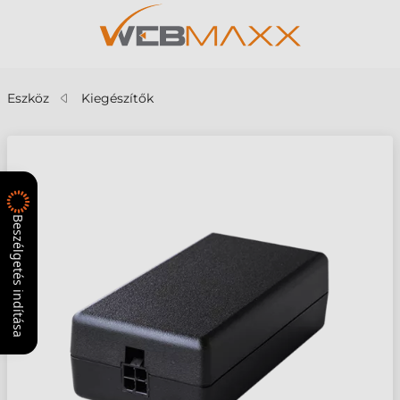
Eszköz
Kiegészítők
Beszélgetés indítása