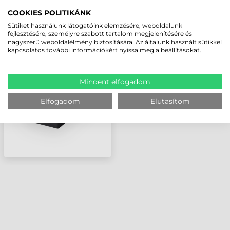
LEGUTÓBB MEGTEKINTETT TERMÉKEK
COOKIES POLITIKÁNK
Sütiket használunk látogatóink elemzésére, weboldalunk
fejlesztésére, személyre szabott tartalom megjelenítésére és
ZEBRA TÁPEGYSÉG,
nagyszerű weboldalélmény biztosítására. Az általunk használt sütikkel
5,4V, 3A (SZÜKSÉGES
kapcsolatos további információkért nyissa meg a beállításokat.
KIEGÉSZÍTŐK: DC
KÁBEL, XHATAPKAB AC
TÁPKÁBEL)
Mindent elfogadom
Elfogadom
Elutasítom