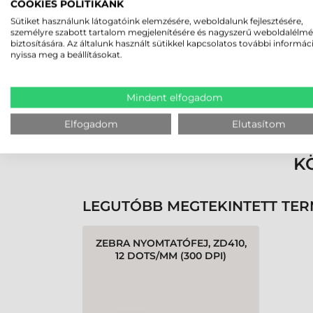
2026-05-29
COOKIES POLITIKÁNK
Sütiket használunk látogatóink elemzésére, weboldalunk fejlesztésére,
személyre szabott tartalom megjelenítésére és nagyszerű weboldalélm
biztosítására. Az általunk használt sütikkel kapcsolatos további informác
nyissa meg a beállításokat.
Mindent elfogadom
Rendben volt a rendelésem
Olvass tovább
Elfogadom
Elutasítom
K
LEGUTÓBB MEGTEKINTETT TE
ZEBRA NYOMTATÓFEJ, ZD410,
12 DOTS/MM (300 DPI)