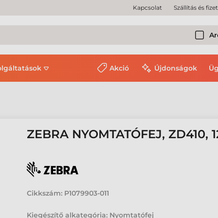
Kapcsolat
Szállítás és fize
Ar
olgáltatások
Akció
Újdonságok
Üg
ZEBRA NYOMTATÓFEJ, ZD410, 1
Cikkszám:
P1079903-011
Kiegészítő alkategória: Nyomtatófej