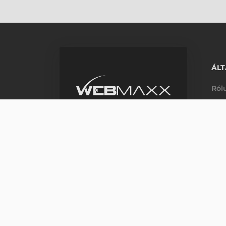
ÁLT
Ról
Elé
m_phone
ZEBRA NYOMTATÓFEJ, ZD410, 12
+36 33 631 240
Árg
H-P: 8:00-16:00
Rendelé
GYI
m_email
info@webmaxx.hu
Már
facebook
youtube
Fió
Hel