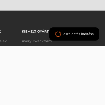
K
KIEMELT GYÁRTÓINK
Beszélgetés indítása
telek
Avery Zweckform
Datalogic
elek
Epson
VÁSÁRLÁS
db
Godex
Tezeko
g
TSC
Zebra