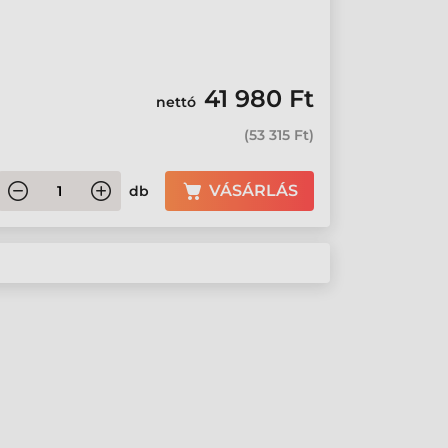
41 980 Ft
nettó
(
53 315 Ft
)
VÁSÁRLÁS
db