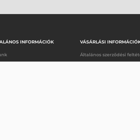
ALÁNOS INFORMÁCIÓK
VÁSÁRLÁSI INFORMÁCIÓ
unk
Általános szerződési felté
rhetőségek
Adatkezelési tájékoztató
41 980 Ft
 DOTS/MM (300 DPI)
nettó
arancia
Szállítási és fizetési feltét
sre
(
53 315 Ft
)
K
Jogi nyilatkozat
káink
Elállás a szerződéstől
k végleges törlése
Utalásos fizetési lehetősé
p-Desk
Legyen viszonteladónk