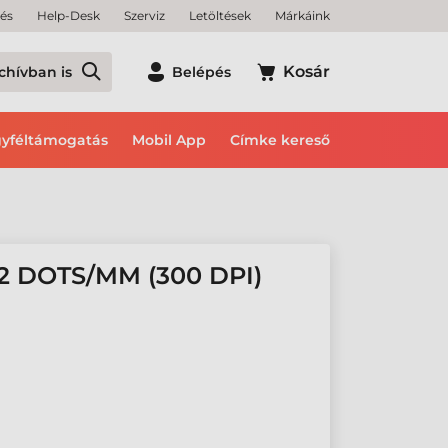
tés
Help-Desk
Szerviz
Letöltések
Márkáink
Kosár
chívban is
Belépés
yféltámogatás
Mobil App
Címke kereső
2 DOTS/MM (300 DPI)