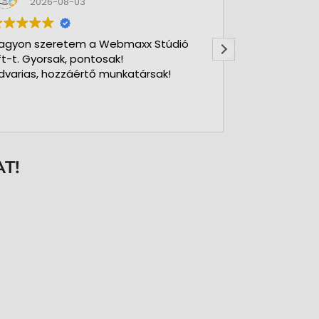
2026-08-03
2026-
agyon szeretem a Webmaxx Stúdió
Gyors precíz
ft-t. Gyorsak, pontosak!
dvarias, hozzáértő munkatársak!
T!