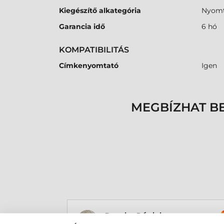
Kiegészítő alkategória
Nyomt
Garancia idő
6 hó
KOMPATIBILITÁS
Címkenyomtató
Igen
MEGBÍZHAT B
Rucska Dániel