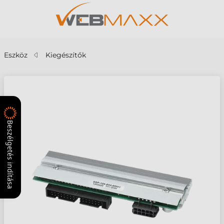
Eszköz
Kiegészítők
Beszélgetés indítása