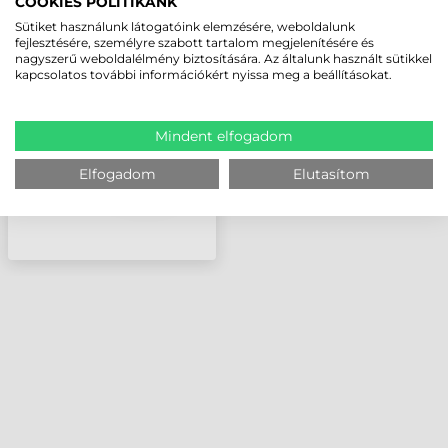
COOKIES POLITIKÁNK
ZEBRA NYOMTATÓFEJ,
Sütiket használunk látogatóink elemzésére, weboldalunk
ZM400, 24 DOTS/MM
fejlesztésére, személyre szabott tartalom megjelenítésére és
nagyszerű weboldalélmény biztosítására. Az általunk használt sütikkel
(600 DPI)
kapcsolatos további információkért nyissa meg a beállításokat.
Mindent elfogadom
Elfogadom
Elutasítom