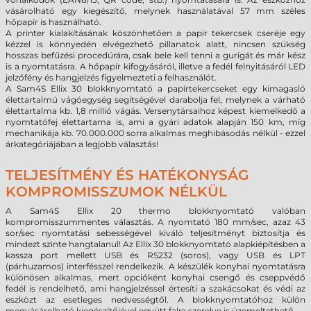
vásárolható egy kiegészítő, melynek használatával 57 mm széles
hőpapír is használható.
A printer kialakításának köszönhetően a papír tekercsek cseréje egy
kézzel is könnyedén elvégezhető pillanatok alatt, nincsen szükség
hosszas befűzési procedúrára, csak bele kell tenni a gurigát és már kész
is a nyomtatásra. A hőpapír kifogyásáról, illetve a fedél felnyitásáról LED
jelzőfény és hangjelzés figyelmezteti a felhasználót.
A Sam4S Ellix 30 blokknyomtató a papírtekercseket egy kimagasló
élettartalmú vágóegység segítségével darabolja fel, melynek a várható
élettartalma kb. 1,8 millió vágás. Versenytársaihoz képest kiemelkedő a
nyomtatófej élettartama is, ami a gyári adatok alapján 150 km, míg
mechanikája kb. 70.000.000 sorra alkalmas meghibásodás nélkül - ezzel
árkategóriájában a legjobb választás!
TELJESÍTMÉNY ÉS HATÉKONYSÁG
KOMPROMISSZUMOK NÉLKÜL
A Sam4S Ellix 20 thermo blokknyomtató valóban
kompromisszummentes választás. A nyomtató 180 mm/sec, azaz 43
sor/sec nyomtatási sebességével kiváló teljesítményt biztosítja és
mindezt szinte hangtalanul! Az Ellix 30 blokknyomtató alapkiépítésben a
kassza port mellett USB és RS232 (soros), vagy USB és LPT
(párhuzamos) interfésszel rendelkezik. A készülék konyhai nyomtatásra
különösen alkalmas, mert opcióként konyhai csengő és cseppvédő
fedél is rendelhető, ami hangjelzéssel értesíti a szakácsokat és védi az
eszközt az esetleges nedvességtől. A blokknyomtatóhoz külön
megvásárolható kiegészítőjével együtt falra szerelve is üzemeltethető.