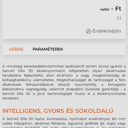
- Ft
nettó
(
-
)
Érdeklődjön
LEÍRÁS
PARAMÉTEREK
A minőségi kereskedelemtechnikai eszközeiről ismert koreai gyártó a
Sam4S Ellix 30 blokknyomtatót kifejezetten olyan alkalmazási
területekre fejlesztette, ahol elvárható a nagy megbízhatóság és
költséghatékony üzemeltetés. Megbízhatóságát és tartósságát a fém
alkatrészek felhasználásával készült nyomtatófej, a kimagasló
élettartalmú vágóegység, valamint strapabíró burkolat garantálja - a
Sam4S Ellix 30 a jövő technológiáját hozza el a blokknyomtatás
területén!
INTELLIGENS, GYORS ÉS SOKOLDALÚ
A Sam4S Ellix 30 tiszta, kontrasztos, nyomatot eredményez 80 mm
széles hőpapíron, alkalmas feliratok, egyszínű grafikák (pl. logó) vagy
vonalkódok (EAN8/13, QR code, stb.) nyomtatására is. Az eszközhöz