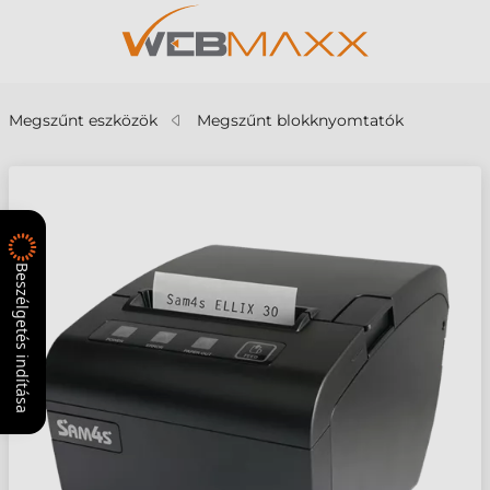
Megszűnt eszközök
Megszűnt blokknyomtatók
Beszélgetés indítása