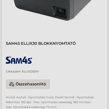
SAM4S ELLIX30 BLOKKNYOMTATÓ
Cikkszám:
ELLIX/20/IV
Összehasonlító
Kivitel: Asztali • Nyomtatási mód: Direkt termál • Nyomtatási
felbontás: 180 dpi • Max. nyomtatási sebesség: 180 mm/sec •
Max. Nyomtatási szélesség: 72 mm