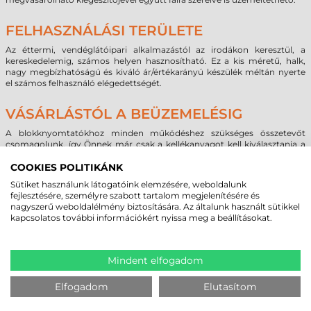
FELHASZNÁLÁSI TERÜLETE
Az éttermi, vendéglátóipari alkalmazástól az irodákon keresztül, a
kereskedelemig, számos helyen hasznosítható. Ez a kis méretű, halk,
nagy megbízhatóságú és kiváló ár/értékarányú készülék méltán nyerte
el számos felhasználó elégedettségét.
VÁSÁRLÁSTÓL A BEÜZEMELÉSIG
A blokknyomtatókhoz minden működéshez szükséges összetevőt
csomagolunk, így Önnek már csak a kellékanyagot kell kiválasztania a
nyomtatáshoz. Szakértő kollégáink az üzembe helyezés első lépéseiben
is segítséget nyújtanak ügyfélszolgálatunkon keresztül.
COOKIES POLITIKÁNK
Sütiket használunk látogatóink elemzésére, weboldalunk
fejlesztésére, személyre szabott tartalom megjelenítésére és
MEGBÍZHAT BENNÜNK! ISMERJE MEG
nagyszerű weboldalélmény biztosítására. Az általunk használt sütikkel
kapcsolatos további információkért nyissa meg a beállításokat.
VÁSÁRLÓINK VÉLEMÉNYÉT
Mindent elfogadom
KÖVESSE BE YOUTUBE CSATORNÁNKAT!
Elfogadom
Elutasítom
LEGUTÓBB MEGTEKINTETT TERMÉKEK