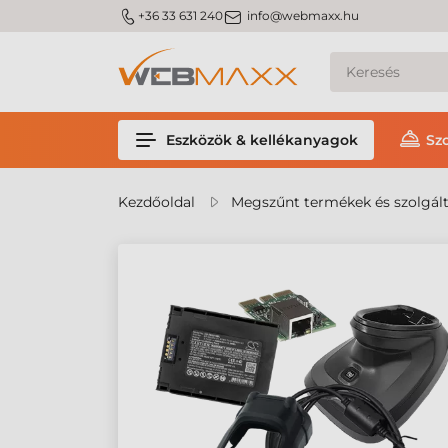
m_phone
m_email
+36 33 631 240
info@webmaxx.hu
Eszközök & kellékanyagok
Sz
Kezdőoldal
Megszűnt termékek és szolgál