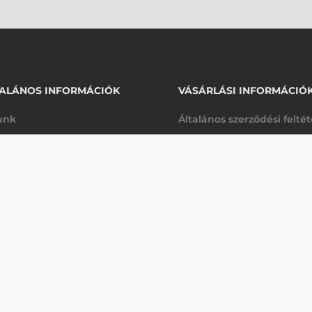
ALÁNOS INFORMÁCIÓK
VÁSÁRLÁSI INFORMÁCIÓ
unk
Általános szerződési felté
rhetőségek
Adatkezelési tájékoztató
QS6500BT
arancia
Szállítási és fizetési feltét
Érdeklődjön
K
Jogi nyilatkozat
káink
Elállás a szerződéstől
k végleges törlése
Utalásos fizetési lehetősé
p-Desk
Legyen viszonteladónk