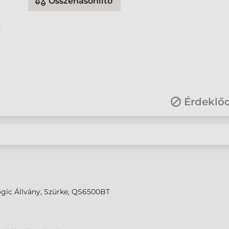
Összehasonlító
Érdeklő
gic Állvány, Szürke, QS6500BT