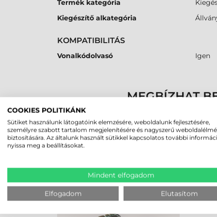
Termék kategória
Kiegés
Kiegészítő alkategória
Állván
KOMPATIBILITÁS
Vonalkódolvasó
Igen
MEGBÍZHAT B
COOKIES POLITIKÁNK
Sütiket használunk látogatóink elemzésére, weboldalunk fejlesztésére,
K
személyre szabott tartalom megjelenítésére és nagyszerű weboldalélm
biztosítására. Az általunk használt sütikkel kapcsolatos további informác
nyissa meg a beállításokat.
LEGUTÓBB MEGTEKINTETT TE
Mindent elfogadom
DATALOGIC ÁLLVÁNY, SZÜRKE,
QS6500BT
Elfogadom
Elutasítom