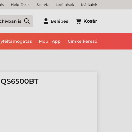
tés
Help-Desk
Szerviz
Letöltések
Márkáink
Kosár
chívban is
Belépés
yféltámogatás
Mobil App
Címke kereső
 QS6500BT