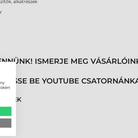
zítők, alkatrészek
y
ENNÜNK! ISMERJE MEG VÁSÁRLÓIN
ÖVESSE BE YOUTUBE CSATORNÁNKA
ény
iókért
RMÉKEK