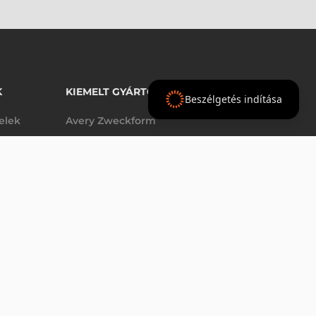
K
KIEMELT GYÁRTÓINK
Beszélgetés indítása
telek
Avery Zweckform
Datalogic
- Ft
nettó
elek
Epson
(
-
)
Godex
Tezeko
g
TSC
Zebra