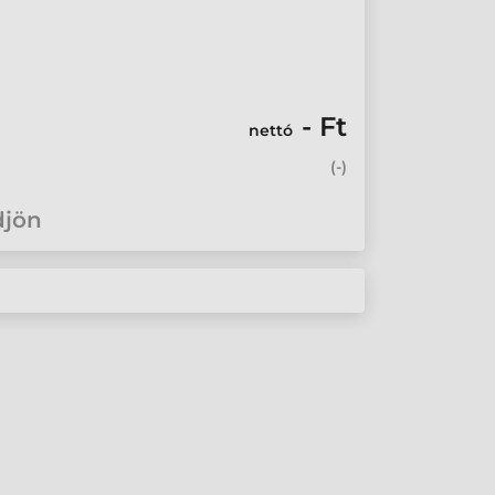
- Ft
nettó
(
-
)
djön