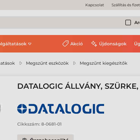
Kapcsolat
Szállítás és fize
Ar
olgáltatások
Akció
Újdonságok
Üg
tatások
Megszűnt eszközök
Megszűnt kiegészítők
DATALOGIC ÁLLVÁNY, SZÜRKE,
Cikkszám:
8-0681-01