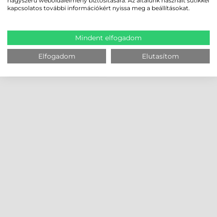
nagyszerű weboldalélmény biztosítására. Az általunk használt sütikkel
kapcsolatos további információkért nyissa meg a beállításokat.
Mindent elfogadom
Elfogadom
Elutasítom