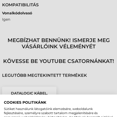
KOMPATIBILITÁS
Vonalkódolvasó
Igen
MEGBÍZHAT BENNÜNK! ISMERJE MEG
VÁSÁRLÓINK VÉLEMÉNYÉT
KÖVESSE BE YOUTUBE CSATORNÁNKAT!
LEGUTÓBB MEGTEKINTETT TERMÉKEK
DATALOGIC KÁBEL,
KBW KÁBEL IBM 347X
COOKIES POLITIKÁNK
TERMINÁLHOZ
Sütiket használunk látogatóink elemzésére, weboldalunk
fejlesztésére, személyre szabott tartalom megjelenítésére és