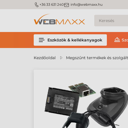
m_phone
m_email
+36 33 631 240
info@webmaxx.hu
Eszközök & kellékanyagok
Sz
Kezdőoldal
Megszűnt termékek és szolgál