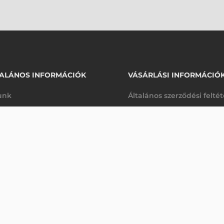
ALÁNOS INFORMÁCIÓK
VÁSÁRLÁSI INFORMÁCIÓ
unk
Általános szerződési felté
rhetőségek
Adatkezelési tájékoztató
arancia
Szállítási és fizetési feltét
Érdeklődjön
K
Jogi nyilatkozat
káink
Elállás a szerződéstől
k végleges törlése
Utalásos fizetési lehetősé
p-Desk
Legyen viszonteladónk