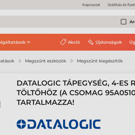
Kapcsolat
Szállítás és fize
Ar
olgáltatások
Akció
Újdonságok
Üg
tatások
Megszűnt eszközök
Megszűnt kiegészítők
DATALOGIC TÁPEGYSÉG, 4-ES
TÖLTŐHÖZ (A CSOMAG 95A051
TARTALMAZZA!