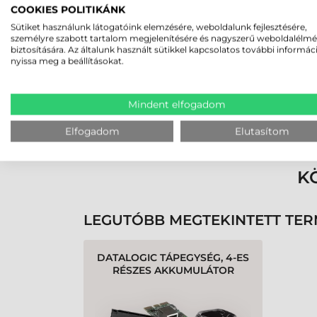
COOKIES POLITIKÁNK
2026-05-29
Sütiket használunk látogatóink elemzésére, weboldalunk fejlesztésére,
személyre szabott tartalom megjelenítésére és nagyszerű weboldalélm
biztosítására. Az általunk használt sütikkel kapcsolatos további informác
nyissa meg a beállításokat.
Mindent elfogadom
Rendben volt a rendelésem
Olvass tovább
Elfogadom
Elutasítom
K
LEGUTÓBB MEGTEKINTETT TE
DATALOGIC TÁPEGYSÉG, 4-ES
RÉSZES AKKUMULÁTOR
TÖLTŐHÖZ (A CSOMAG
95A051041 TÁPKÁBELT NEM
TARTALMAZZA!