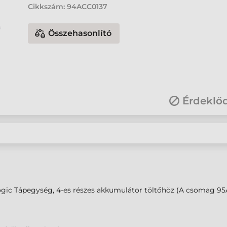
Cikkszám:
94ACC0137
Összehasonlító
Érdeklő
gic Tápegység, 4-es részes akkumulátor töltőhöz (A csomag 95