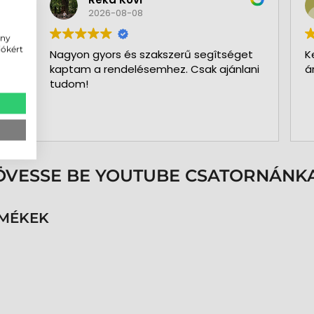
2026-08-08
ény
iókért
Nagyon gyors és szakszerű segîtséget
K
kaptam a rendelésemhez. Csak ajánlani
á
tudom!
ÖVESSE BE YOUTUBE CSATORNÁNKA
RMÉKEK