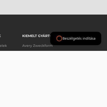
K
KIEMELT GYÁRTÓINK
Beszélgetés indítása
telek
Avery Zweckform
Datalogic
17 530 Ft
DATALOGIC TÁPEGYSÉG, 4-ES RÉSZES AKKUMULÁTOR TÖLTŐHÖZ (A CSOMAG 95A051041 TÁPKÁBELT NEM TARTALMAZZA!
nettó
elek
Epson
(
22 263 Ft
)
Godex
Tezeko
g
TSC
Zebra