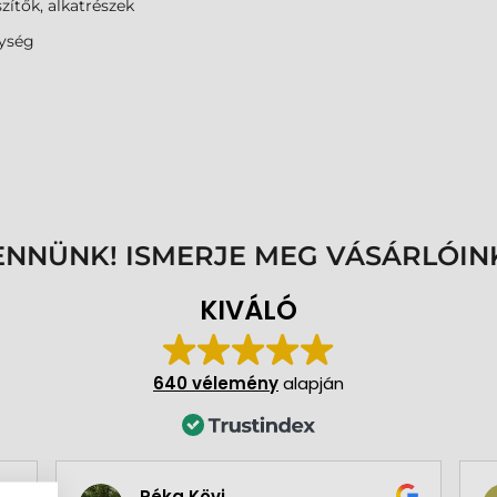
zítők, alkatrészek
ység
ENNÜNK! ISMERJE MEG VÁSÁRLÓIN
KIVÁLÓ
640 vélemény
alapján
Réka Kövi