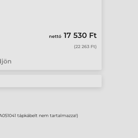
17 530 Ft
nettó
(
22 263 Ft
)
djön
A051041 tápkábelt nem tartalmazza!)