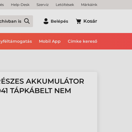
tés
Help-Desk
Szerviz
Letöltések
Márkáink
Kosár
chívban is
Belépés
yféltámogatás
Mobil App
Címke kereső
 RÉSZES AKKUMULÁTOR
041 TÁPKÁBELT NEM