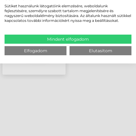
DATALOGIC
Sütiket használunk látogatóink elemzésére, weboldalunk
KOMMUNIKÁCIÓS
fejlesztésére, személyre szabott tartalom megjelenítésére és
DOKKOLÓ, TÖLTŐ,
nagyszerű weboldalélmény biztosítására. Az általunk használt sütikkel
ÁLLVÁNY, 910 MHZ,
kapcsolatos további információkért nyissa meg a beállításokat.
MULTI-INTERFÉSZ
(RS232, WEDGE, USB,
WAND
Mindent elfogadom
Elfogadom
Elutasítom