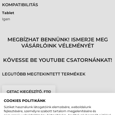
KOMPATIBILITÁS
Tablet
Igen
MEGBÍZHAT BENNÜNK! ISMERJE MEG
VÁSÁRLÓINK VÉLEMÉNYÉT
KÖVESSE BE YOUTUBE CSATORNÁNKAT!
LEGUTÓBB MEGTEKINTETT TERMÉKEK
GETAC KIEGÉSZÍTŐ, F110
TABLETHEZ KÉPERNYŐ
COOKIES POLITIKÁNK
VÉDŐ FÓLIA
Sütiket használunk látogatóink elemzésére, weboldalunk
fejlesztésére, személyre szabott tartalom megjelenítésére és