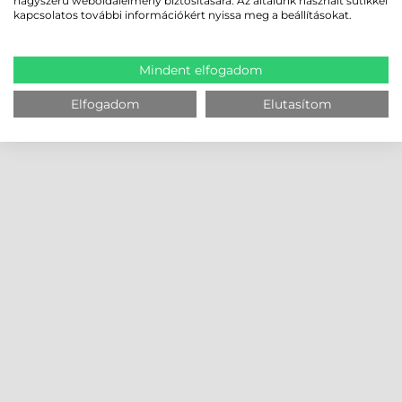
nagyszerű weboldalélmény biztosítására. Az általunk használt sütikkel
kapcsolatos további információkért nyissa meg a beállításokat.
Mindent elfogadom
Elfogadom
Elutasítom