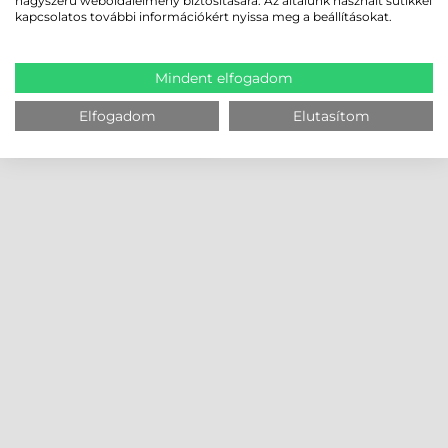
nagyszerű weboldalélmény biztosítására. Az általunk használt sütikkel
kapcsolatos további információkért nyissa meg a beállításokat.
Mindent elfogadom
Elfogadom
Elutasítom