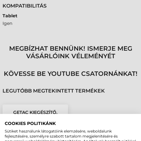
KOMPATIBILITÁS
Tablet
Igen
MEGBÍZHAT BENNÜNK! ISMERJE MEG
VÁSÁRLÓINK VÉLEMÉNYÉT
KÖVESSE BE YOUTUBE CSATORNÁNKAT!
LEGUTÓBB MEGTEKINTETT TERMÉKEK
GETAC KIEGÉSZÍTŐ,
RX10 TABLETHEZ
COOKIES POLITIKÁNK
VÁLLPÁNT
Sütiket használunk látogatóink elemzésére, weboldalunk
fejlesztésére, személyre szabott tartalom megjelenítésére és