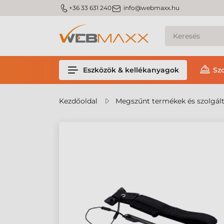
m_phone
m_email
+36 33 631 240
info@webmaxx.hu
Eszközök & kellékanyagok
Sz
Kezdőoldal
Megszűnt termékek és szolgál