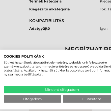
Termék kategória
Kiegés
Kiegészítő alkategória
Tok, T
KOMPATIBILITÁS
Adatgyűjtő
Igen
MEGBÍZHAT B
COOKIES POLITIKÁNK
Sütiket használunk látogatóink elemzésére, weboldalunk fejlesztésére,
K
személyre szabott tartalom megjelenítésére és nagyszerű weboldalélm
biztosítására. Az általunk használt sütikkel kapcsolatos további informác
nyissa meg a beállításokat.
LEGUTÓBB MEGTEKINTETT TE
Mindent elfogadom
HONEYWELL KIEGÉSZÍTŐ,
CSUKLÓPÁNT, DOLPHIN 6500
Elfogadom
Elutasítom