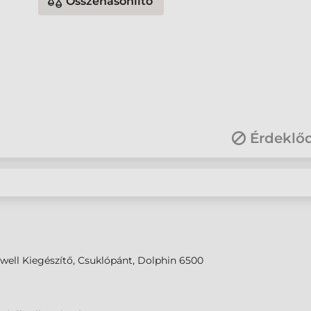
Összehasonlító
Érdeklő
ell Kiegészítő, Csuklópánt, Dolphin 6500