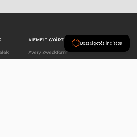
K
KIEMELT GYÁRTÓINK
Beszélgetés indítása
telek
Avery Zweckform
Datalogic
- Ft
nettó
elek
Epson
(
-
)
Godex
Tezeko
g
TSC
Zebra