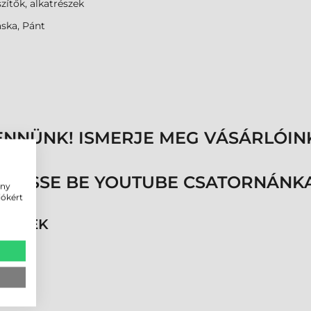
zítők, alkatrészek
áska, Pánt
ENNÜNK! ISMERJE MEG VÁSÁRLÓIN
ÖVESSE BE YOUTUBE CSATORNÁNKA
ény
iókért
RMÉKEK