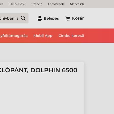
tés
Help-Desk
Szerviz
Letöltések
Márkáink
Kosár
chívban is
Belépés
yféltámogatás
Mobil App
Címke kereső
KLÓPÁNT, DOLPHIN 6500