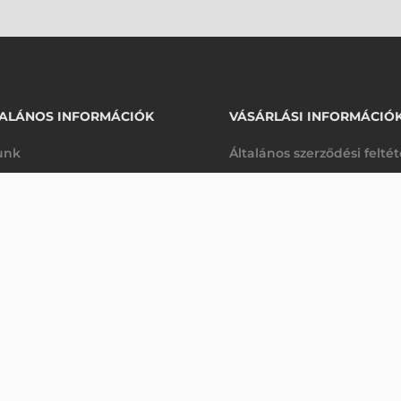
ALÁNOS INFORMÁCIÓK
VÁSÁRLÁSI INFORMÁCIÓ
unk
Általános szerződési felté
rhetőségek
Adatkezelési tájékoztató
LÓPÁNT, DOLPHIN 6500
arancia
Szállítási és fizetési feltét
Érdeklődjön
K
Jogi nyilatkozat
káink
Elállás a szerződéstől
k végleges törlése
Utalásos fizetési lehetősé
p-Desk
Legyen viszonteladónk