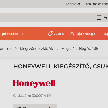
Kapcsolat
Szállítás és fize
Ar
olgáltatások
Akció
Újdonságok
Üg
tatások
Megszűnt eszközök
Megszűnt kiegészítők
HONEYWELL KIEGÉSZÍTŐ, CSU
Cikkszám:
300001440