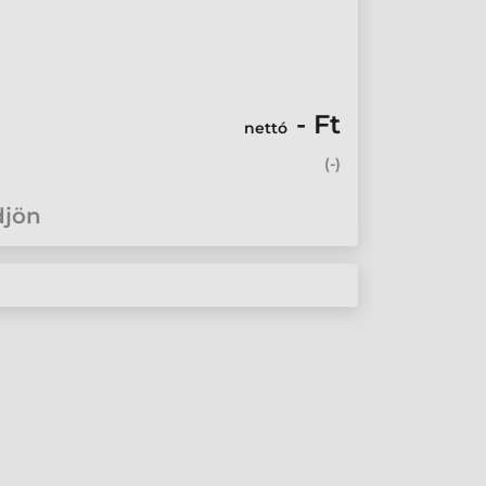
- Ft
nettó
(
-
)
djön