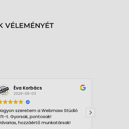
K VÉLEMÉNYÉT
Éva Korbács
A bol
2026-08-03
2026-
agyon szeretem a Webmaxx Stúdió
Gyors precíz
ft-t. Gyorsak, pontosak!
dvarias, hozzáértő munkatársak!