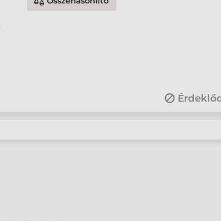
Összehasonlító
Érdeklő