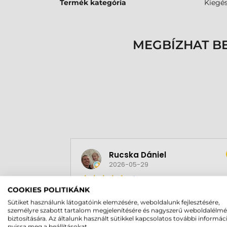
Termék kategória
Kiegés
MEGBÍZHAT B
Rucska Dániel
2026-05-29
COOKIES POLITIKÁNK
Sütiket használunk látogatóink elemzésére, weboldalunk fejlesztésére,
személyre szabott tartalom megjelenítésére és nagyszerű weboldalélm
biztosítására. Az általunk használt sütikkel kapcsolatos további informác
nyissa meg a beállításokat.