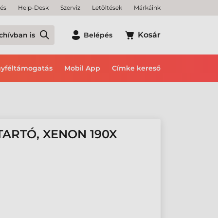
tés
Help-Desk
Szerviz
Letöltések
Márkáink
Kosár
chívban is
Belépés
yféltámogatás
Mobil App
Címke kereső
TARTÓ, XENON 190X