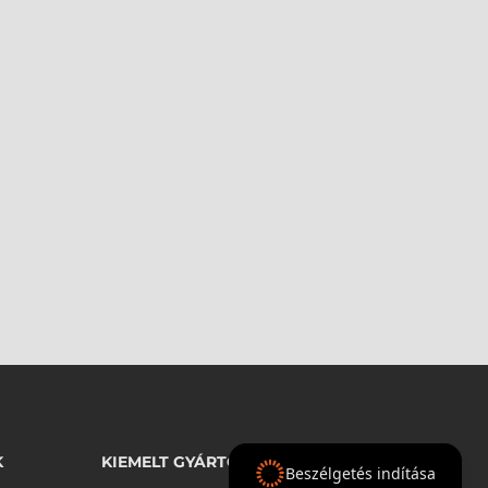
K
KIEMELT GYÁRTÓINK
Beszélgetés indítása