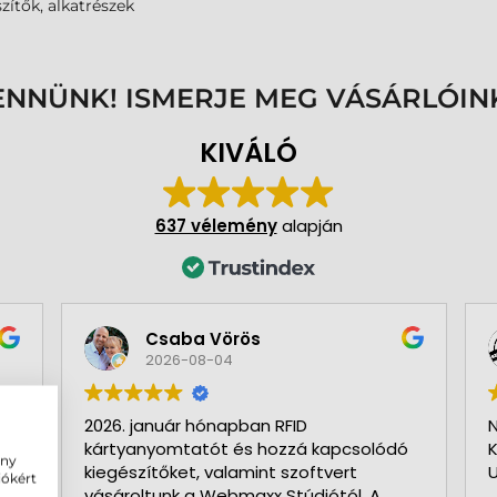
zítők, alkatrészek
ENNÜNK! ISMERJE MEG VÁSÁRLÓIN
KIVÁLÓ
637 vélemény
alapján
Csaba Vörös
2026-08-04
2026. január hónapban RFID
N
kártyanyomtatót és hozzá kapcsolódó
K
ény
kiegészítőket, valamint szoftvert
U
iókért
vásároltunk a Webmaxx Stúdiótól. A