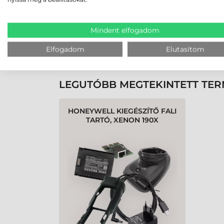
Rendben volt a rendelésem
Olvass tovább
Mindent elfogadom
Elfogadom
Elutasítom
K
LEGUTÓBB MEGTEKINTETT TE
HONEYWELL KIEGÉSZÍTŐ FALI
TARTÓ, XENON 190X