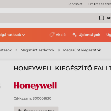
Kapcsolat
Szállítás és fize
Ar
olgáltatások
Akció
Újdonságok
Üg
tatások
Megszűnt eszközök
Megszűnt kiegészítők
HONEYWELL KIEGÉSZÍTŐ FALI 
Cikkszám:
300001630