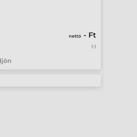
- Ft
nettó
(
-
)
djön