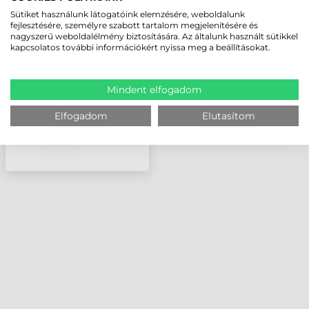
HONEYWELL
Sütiket használunk látogatóink elemzésére, weboldalunk
TÁPEGYSÉG, ALL PC
fejlesztésére, személyre szabott tartalom megjelenítésére és
SERIES PRINTERS
nagyszerű weboldalélmény biztosítására. Az általunk használt sütikkel
kapcsolatos további információkért nyissa meg a beállításokat.
Mindent elfogadom
Elfogadom
Elutasítom