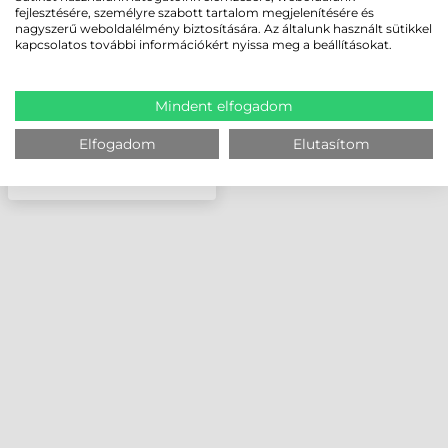
DOTS/MM (203DPI)
fejlesztésére, személyre szabott tartalom megjelenítésére és
nagyszerű weboldalélmény biztosítására. Az általunk használt sütikkel
kapcsolatos további információkért nyissa meg a beállításokat.
Mindent elfogadom
Elfogadom
Elutasítom