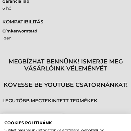
Garancia idő
6 hó
KOMPATIBILITÁS
Címkenyomtató
Igen
MEGBÍZHAT BENNÜNK! ISMERJE MEG
VÁSÁRLÓINK VÉLEMÉNYÉT
KÖVESSE BE YOUTUBE CSATORNÁNKAT!
LEGUTÓBB MEGTEKINTETT TERMÉKEK
SATO NYOMTATÓFEJ,
COOKIES POLITIKÁNK
CL608E, M8460SE, 8
Sütiket használunk látogatóink elemzésére, weboldalunk