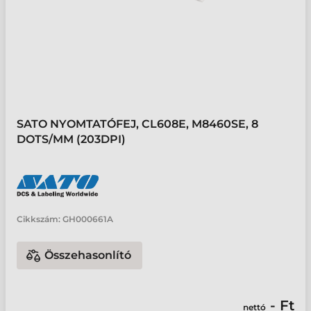
SATO NYOMTATÓFEJ, CL608E, M8460SE, 8
DOTS/MM (203DPI)
Cikkszám:
GH000661A
Összehasonlító
- Ft
nettó