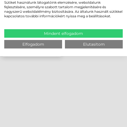
DOTS/MM (300DPI)
Sütiket használunk látogatóink elemzésére, weboldalunk
fejlesztésére, személyre szabott tartalom megjelenítésére és
nagyszerű weboldalélmény biztosítására. Az általunk használt sütikkel
kapcsolatos további információkért nyissa meg a beállításokat.
Mindent elfogadom
Elfogadom
Elutasítom