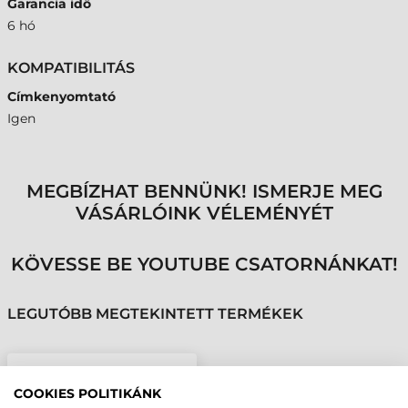
Garancia idő
6 hó
KOMPATIBILITÁS
Címkenyomtató
Igen
MEGBÍZHAT BENNÜNK! ISMERJE MEG
VÁSÁRLÓINK VÉLEMÉNYÉT
KÖVESSE BE YOUTUBE CSATORNÁNKAT!
LEGUTÓBB MEGTEKINTETT TERMÉKEK
SATO NYOMTATÓFEJ,
CT410, CT410-2, 12
COOKIES POLITIKÁNK