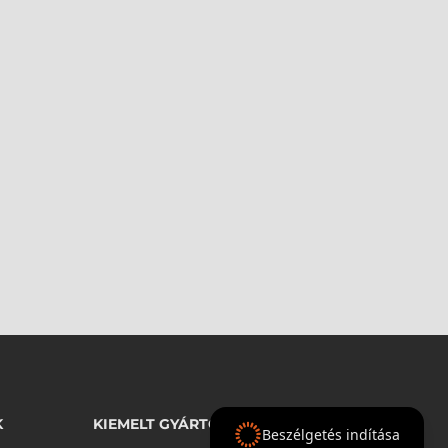
K
KIEMELT GYÁRTÓINK
Beszélgetés indítása