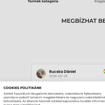
Termék kategória
Kiegés
MEGBÍZHAT B
Rucska Dániel
2026-05-29
COOKIES POLITIKÁNK
Sütiket használunk látogatóink elemzésére, weboldalunk fejlesztésére,
személyre szabott tartalom megjelenítésére és nagyszerű weboldalélm
biztosítására. Az általunk használt sütikkel kapcsolatos további informác
nyissa meg a beállításokat.