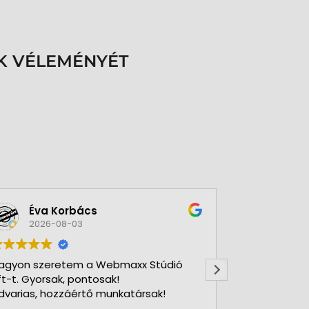
K VÉLEMÉNYÉT
Éva Korbács
A bol
2026-08-03
2026-
agyon szeretem a Webmaxx Stúdió
Gyors precíz
ft-t. Gyorsak, pontosak!
dvarias, hozzáértő munkatársak!