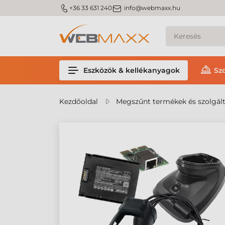
m_phone
m_email
+36 33 631 240
info@webmaxx.hu
Eszközök & kellékanyagok
Sz
Kezdőoldal
Megszűnt termékek és szolgál