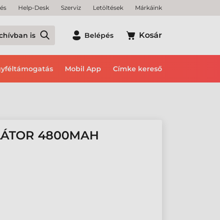
tés
Help-Desk
Szerviz
Letöltések
Márkáink
Kosár
chívban is
Belépés
yféltámogatás
Mobil App
Címke kereső
LÁTOR 4800MAH