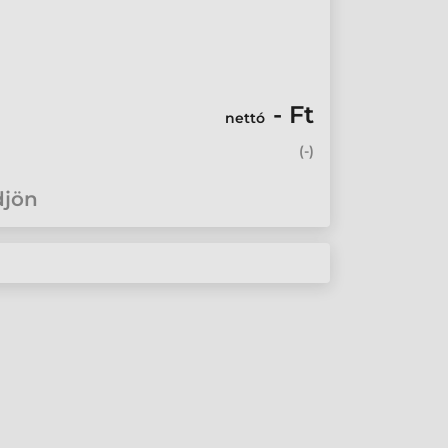
- Ft
nettó
(
-
)
djön