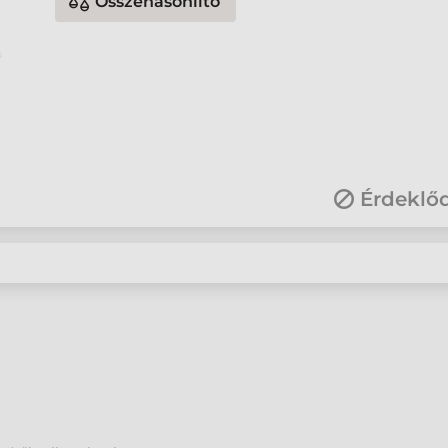
Összehasonlító
Érdeklő