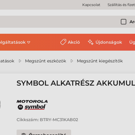
Kapcsolat
Szállítás és fize
Ar
olgáltatások
Akció
Újdonságok
Üg
tatások
Megszűnt eszközök
Megszűnt kiegészítők
SYMBOL ALKATRÉSZ AKKUMU
Cikkszám:
BTRY-MC31KAB02