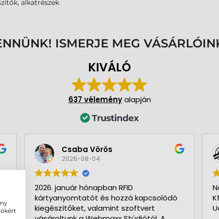
zítők, alkatrészek
ENNÜNK! ISMERJE MEG VÁSÁRLÓIN
KIVÁLÓ
637 vélemény
alapján
Csaba Vörös
2026-08-04
2026. január hónapban RFID
N
kártyanyomtatót és hozzá kapcsolódó
K
ény
kiegészítőket, valamint szoftvert
U
iókért
vásároltunk a Webmaxx Stúdiótól. A