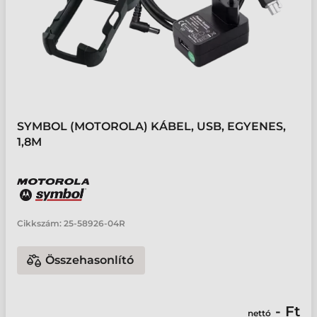
SYMBOL (MOTOROLA) KÁBEL, USB, EGYENES,
1,8M
Cikkszám:
25-58926-04R
Összehasonlító
- Ft
nettó