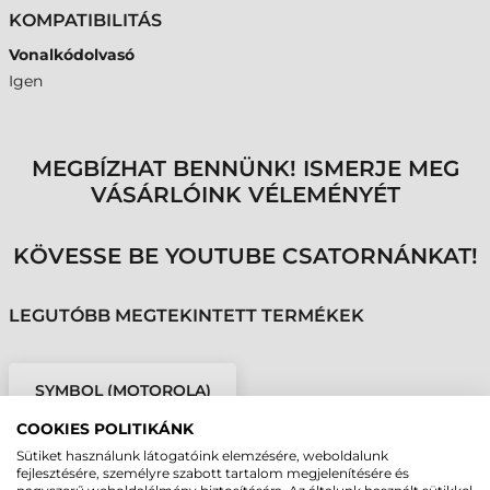
KOMPATIBILITÁS
Vonalkódolvasó
Igen
MEGBÍZHAT BENNÜNK! ISMERJE MEG
VÁSÁRLÓINK VÉLEMÉNYÉT
KÖVESSE BE YOUTUBE CSATORNÁNKAT!
LEGUTÓBB MEGTEKINTETT TERMÉKEK
SYMBOL (MOTOROLA)
KÁBEL, USB, EGYENES,
COOKIES POLITIKÁNK
1,8M
Sütiket használunk látogatóink elemzésére, weboldalunk
fejlesztésére, személyre szabott tartalom megjelenítésére és