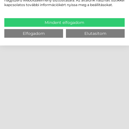
nagyszerű weboldalélmény biztosítására. Az általunk használt sütikkel
kapcsolatos további információkért nyissa meg a beállításokat.
Mindent elfogadom
Elfogadom
Elutasítom