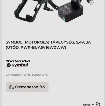
SYMBOL (MOTOROLA) TÁPEGYSÉG, 5,4V, 3A
(UTÓD: PWR-BUA5V16W0WW)
Cikkszám:
PWRS-14000-249R
Összehasonlító
- Ft
nettó