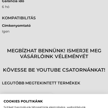
Garancia idő
6 hó
KOMPATIBILITÁS
Címkenyomtató
Igen
MEGBÍZHAT BENNÜNK! ISMERJE MEG
VÁSÁRLÓINK VÉLEMÉNYÉT
KÖVESSE BE YOUTUBE CSATORNÁNKAT!
LEGUTÓBB MEGTEKINTETT TERMÉKEK
ZEBRA NYOMTATÓFEJ,
COOKIES POLITIKÁNK
110XILLLPLUS, 8
Sütiket használunk látogatóink elemzésére, weboldalunk