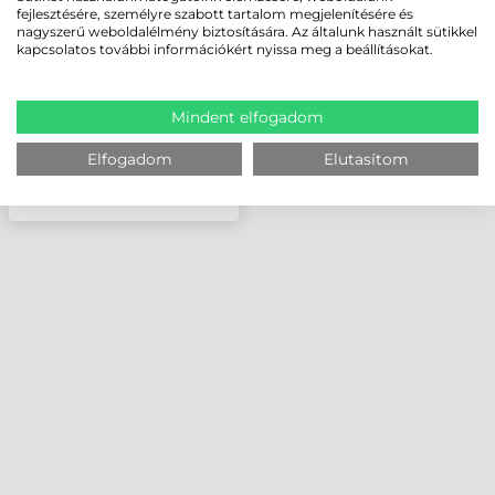
DOTS/MM (203DPI)
fejlesztésére, személyre szabott tartalom megjelenítésére és
nagyszerű weboldalélmény biztosítására. Az általunk használt sütikkel
kapcsolatos további információkért nyissa meg a beállításokat.
Mindent elfogadom
Elfogadom
Elutasítom