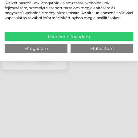
ÁLLOMÁS, 4 ESZKÖZ
Sütiket használunk látogatóink elemzésére, weboldalunk
fejlesztésére, személyre szabott tartalom megjelenítésére és
RÉSZÉRE
nagyszerű weboldalélmény biztosítására. Az általunk használt sütikkel
kapcsolatos további információkért nyissa meg a beállításokat.
Mindent elfogadom
Elfogadom
Elutasítom